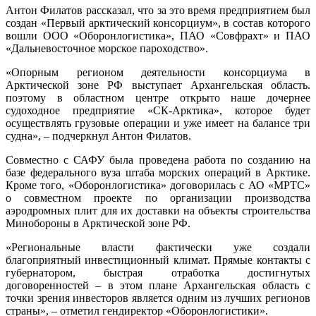
Антон Филатов рассказал, что за это время предприятием был
создан «Первый арктический консорциум», в состав которого
вошли ООО «Оборонлогистика», ПАО «Совфрахт» и ПАО
«Дальневосточное морское пароходство».
«Опорным регионом деятельности консорциума в
Арктической зоне РФ выступает Архангельская область.
поэтому в областном центре открыто наше дочернее
судоходное предприятие «СК-Арктика», которое будет
осуществлять грузовые операции и уже имеет на балансе три
судна», – подчеркнул Антон Филатов.
Совместно с САФУ была проведена работа по созданию на
базе федерального вуза штаба морских операций в Арктике.
Кроме того, «Оборонлогистика» договорилась с АО «МРТС»
о совместном проекте по организации производства
аэродромных плит для их доставки на объекты строительства
Минобороны в Арктической зоне РФ.
«Региональные власти фактически уже создали
благоприятный инвестиционный климат. Прямые контакты с
губернатором, быстрая отработка достигнутых
договоренностей – в этом плане Архангельская область с
точки зрения инвесторов является одним из лучших регионов
страны», – отметил гендиректор «Оборонлогистики».