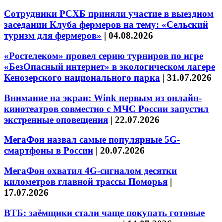
Сотрудники РСХБ приняли участие в выездном
заседании Клуба фермеров на тему: «Сельский
туризм для фермеров»
|
04.08.2026
«Ростелеком» провел серию турниров по игре
«БезОпасный интернет» в экологическом лагере
Кенозерского национального парка
|
31.07.2026
Внимание на экран: Wink первым из онлайн-
кинотеатров совместно с МЧС России запустил
экстренные оповещения
|
22.07.2026
МегаФон назвал самые популярные 5G-
смартфоны в России
|
20.07.2026
МегаФон охватил 4G-сигналом десятки
километров главной трассы Поморья
|
17.07.2026
ВТБ: заёмщики стали чаще покупать готовые