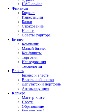
НАО on-line
Финансы
Бюджет
Инвестиции
Банки
Страхование
Налоги
Советы аудитора
Бизнес
Компании
Малый бизнес
Конфликты
Торговля
Исследования
Технологии
Власть
Бизнес и власть
Власть и общество
Депутатский портфель
Антикоррупция
Карьера
Мастер-класс
Профи
Образование
Кто есть кто?