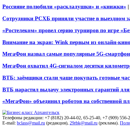
Россияне полюбили «раскладушки» и «книжки»
Сотрудники РСХБ приняли участие в выездном за
«Ростелеком» провел серию турниров по игре «Б
Внимание на экран: Wink первым из онлайн-кино
МегаФон назвал самые популярные 5G-смартфон
МегаФон охватил 4G-сигналом десятки километр
ВТБ: заёмщики стали чаще покупать готовые час
ВТБ нарастил выдачу электронных гарантий для 
«МегаФон» объединил роботов на собственной п
Телефоны редакции: +7 (8182) 20-44-02, 65-25-40, +7 (909) 556-2
E-mail:
bclass@mail.ru
(редакция),
29rbk@mail.ru
(реклама).
Поли