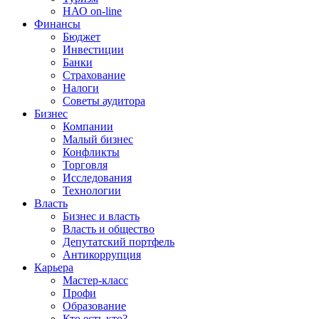
НАО on-line
Финансы
Бюджет
Инвестиции
Банки
Страхование
Налоги
Советы аудитора
Бизнес
Компании
Малый бизнес
Конфликты
Торговля
Исследования
Технологии
Власть
Бизнес и власть
Власть и общество
Депутатский портфель
Антикоррупция
Карьера
Мастер-класс
Профи
Образование
Кто есть кто?