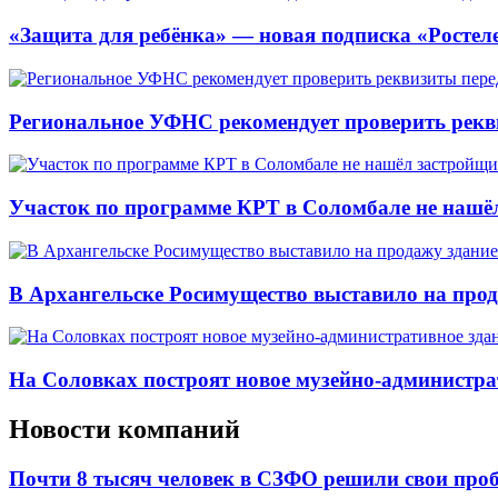
«Защита для ребёнка» — новая подписка «Ростеле
Региональное УФНС рекомендует проверить рекв
Участок по программе КРТ в Соломбале не нашё
В Архангельске Росимущество выставило на про
На Соловках построят новое музейно-администра
Новости компаний
Почти 8 тысяч человек в СЗФО решили свои про