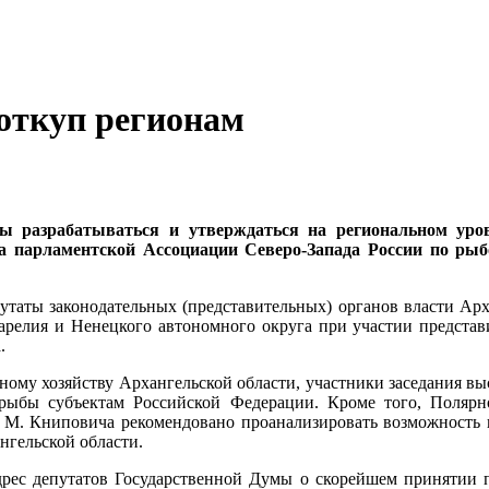
откуп регионам
разрабатываться и утверждаться на региональном уров
та парламентской Ассоциации Северо-Запада России по рыб
утаты законодательных (представительных) органов власти Арх
арелия и Ненецкого автономного округа при участии предста
.
ному хозяйству Архангельской области, участники заседания в
ыбы субъектам Российской Федерации. Кроме того, Полярно
. М. Книповича рекомендовано проанализировать возможность
нгельской области.
дрес депутатов Государственной Думы о скорейшем принятии 