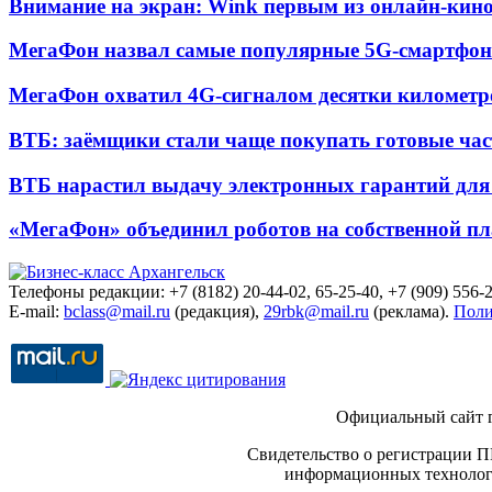
Внимание на экран: Wink первым из онлайн-кино
МегаФон назвал самые популярные 5G-смартфон
МегаФон охватил 4G-сигналом десятки километр
ВТБ: заёмщики стали чаще покупать готовые час
ВТБ нарастил выдачу электронных гарантий для 
«МегаФон» объединил роботов на собственной п
Телефоны редакции: +7 (8182) 20-44-02, 65-25-40, +7 (909) 556-2
E-mail:
bclass@mail.ru
(редакция),
29rbk@mail.ru
(реклама).
Поли
Официальный сайт 
Свидетельство о регистрации П
информационных технологи