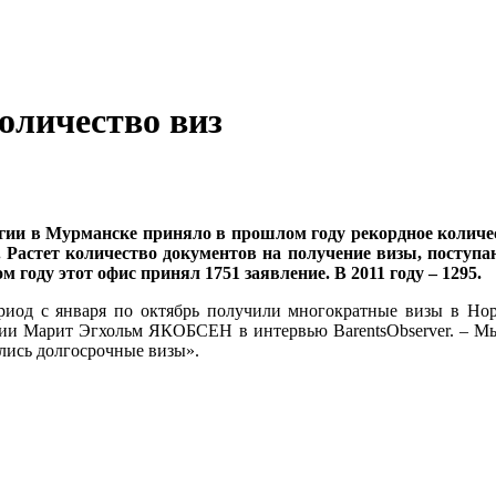
оличество виз
гии в Мурманске приняло в прошлом году рекордное количес
у. Растет количество документов на получение визы, поступ
 году этот офис принял 1751 заявление. В 2011 году – 1295.
иод с января по октябрь получили многократные визы в Норв
ии Марит Эгхольм ЯКОБСЕН в интервью BarentsObserver. – Мы н
лись долгосрочные визы».