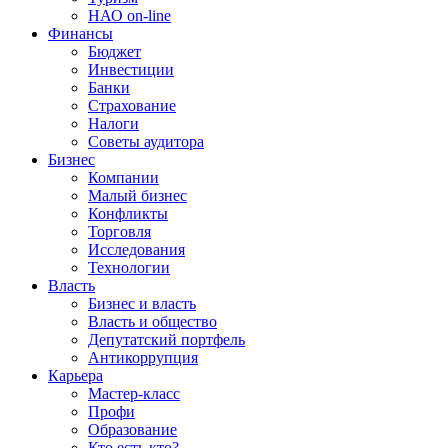
НАО on-line
Финансы
Бюджет
Инвестиции
Банки
Страхование
Налоги
Советы аудитора
Бизнес
Компании
Малый бизнес
Конфликты
Торговля
Исследования
Технологии
Власть
Бизнес и власть
Власть и общество
Депутатский портфель
Антикоррупция
Карьера
Мастер-класс
Профи
Образование
Кто есть кто?