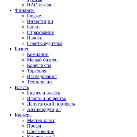
НАО on-line
Финансы
Бюджет
Инвестиции
Банки
Страхование
Налоги
Советы аудитора
Бизнес
Компании
Малый бизнес
Конфликты
Торговля
Исследования
Технологии
Власть
Бизнес и власть
Власть и общество
Депутатский портфель
Антикоррупция
Карьера
Мастер-класс
Профи
Образование
Кто есть кто?