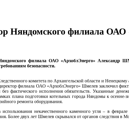
тор Няндомского филиала ОАО
Няндомского филиала ОАО «АрхоблЭнерго» Александр Ш
требованиям безопасности.
ледственного комитета по Архангельской области и Ненецкому а
директор филиала ОАО «АрхоблЭнерго» Шмелев заключил фикти
й без фактического исполнения обязательств. Указанные денеж
мках плана подготовки котельных города Няндомы к осенне-зим
рийного ремонта оборудования.
-за использования некачественного каменного угля – в февра
ния. Более двух лет Шмелев скрывался от органов следствия в М