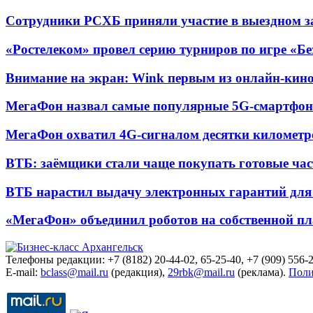
Сотрудники РСХБ приняли участие в выездном за
«Ростелеком» провел серию турниров по игре «Б
Внимание на экран: Wink первым из онлайн-кино
МегаФон назвал самые популярные 5G-смартфон
МегаФон охватил 4G-сигналом десятки километр
ВТБ: заёмщики стали чаще покупать готовые час
ВТБ нарастил выдачу электронных гарантий для 
«МегаФон» объединил роботов на собственной п
Телефоны редакции: +7 (8182) 20-44-02, 65-25-40, +7 (909) 556-2
E-mail:
bclass@mail.ru
(редакция),
29rbk@mail.ru
(реклама).
Поли