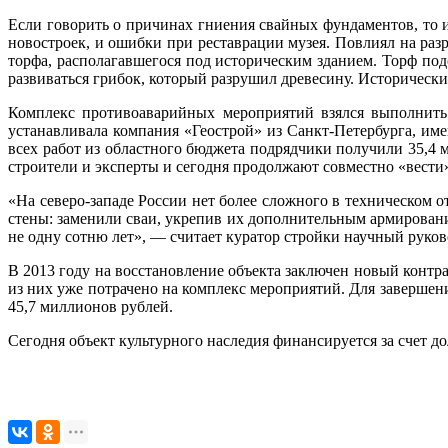
Если говорить о причинах гниения свайных фундаментов, то и
новостроек, и ошибки при реставрации музея. Повлиял на раз
торфа, располагавшегося под историческим зданием. Торф под
развиваться грибок, который разрушил древесину. Историческ
Комплекс противоаварийных мероприятий взялся выполнить
устанавливала компания «Геострой» из Санкт-Петербурга, и
всех работ из областного бюджета подрядчики получили 35,4 
строители и эксперты и сегодня продолжают совместно «вести»
«На северо-западе России нет более сложного в техническом 
стены: заменили сваи, укрепив их дополнительным армирование
не одну сотню лет», — считает куратор стройки научный р
В 2013 году на восстановление объекта заключен новый контра
из них уже потрачено на комплекс мероприятий. Для завершен
45,7 миллионов рублей.
Сегодня объект культурного наследия финансируется за счет д