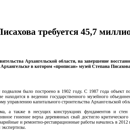
исахова требуется 45,7 милли
авительства Архангельской области, на завершение восста
Архангельске в котором «прописан» музей Степана Писахова,
 подвалом было построено в 1902 году. С 1987 года объект п
ие находится в ведении государственного музейного объедине
ому управлению капитального строительства Архангельской обл
ома, а также в несущих конструкциях фундаментов и сте
сивное гниение верха деревянных свай достигло критического 
варийные и ремонтно-реставрационные работы начались в 2012 г
 экспертизы.