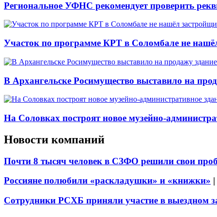
Региональное УФНС рекомендует проверить рекв
Участок по программе КРТ в Соломбале не нашё
В Архангельске Росимущество выставило на про
На Соловках построят новое музейно-администра
Новости компаний
Почти 8 тысяч человек в СЗФО решили свои про
Россияне полюбили «раскладушки» и «книжки»
Сотрудники РСХБ приняли участие в выездном за