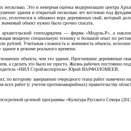
х несколько. Это и неверная оценка модернизации центра Архан
рушение здания и открытый несколько лет котлован под фундамен
сох, уплотнился и обнажил верх деревянных свай, который долж
и значимый объект нужно было срочно спасать.
 архангельский генподрядчик — фирма «Модуль-Р», а наклон
меющая мощную специальную технику и большой опыт по рестав
млн рублей. Учитывая сложность и значимость объекта, исполнит
 здание в режиме реального времени.
отношении объекта, чем это здание. Прогнившие деревянные сва
м, а сделать это было не просто. Жизнь рабочих постоянно под
уководитель «НИЛ Стройэкспертиза» Юрий ВАРФОЛОМЕЕВ.
кт, по которому завершение очередного этапа работ намечено на 
ия всех работ (с учетом противоаварийных) правительству облас
олгосрочной целевой программы «Культура Русского Севера (201