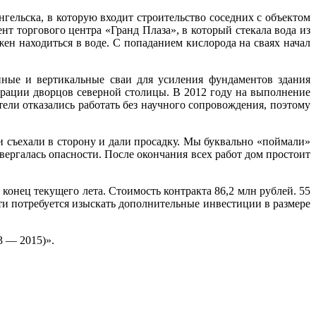
гельска, в которую входит строительство соседних с объектом
т торгового центра «Гранд Плаза», в который стекала вода из
ен находиться в воде. С попаданием кислорода на сваях начал
ные и вертикальные сваи для усиления фундаментов здания
рации дворцов северной столицы. В 2012 году на выполнение
ели отказались работать без научного сопровождения, поэтому
и съехали в сторону и дали просадку. Мы буквально «поймали»
вергалась опасности. После окончания всех работ дом простоит
конец текущего лета. Стоимость контракта 86,2 млн рублей. 55
ти потребуется изыскать дополнительные инвестиции в размере
3 — 2015)».