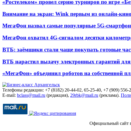
«Ростелеком» провел серию турниров по игре «Б
Внимание на экран: Wink первым из онлайн-кино
МегаФон назвал самые популярные 5G-смартфон
МегаФон охватил 4G-сигналом десятки километр
ВТБ: заёмщики стали чаще покупать готовые час
ВТБ нарастил выдачу электронных гарантий для 
«МегаФон» объединил роботов на собственной п
Телефоны редакции: +7 (8182) 20-44-02, 65-25-40, +7 (909) 556-2
E-mail:
bclass@mail.ru
(редакция),
29rbk@mail.ru
(реклама).
Поли
Официальный сайт 