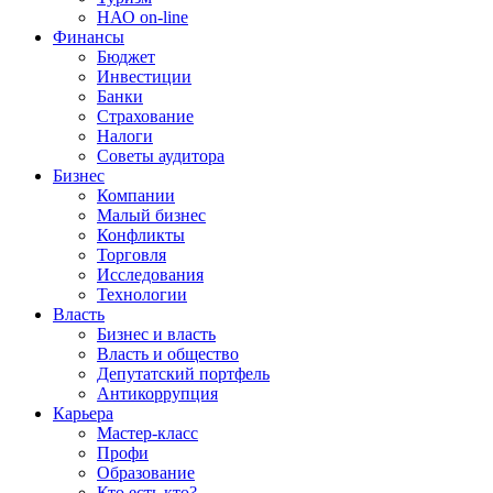
НАО on-line
Финансы
Бюджет
Инвестиции
Банки
Страхование
Налоги
Советы аудитора
Бизнес
Компании
Малый бизнес
Конфликты
Торговля
Исследования
Технологии
Власть
Бизнес и власть
Власть и общество
Депутатский портфель
Антикоррупция
Карьера
Мастер-класс
Профи
Образование
Кто есть кто?