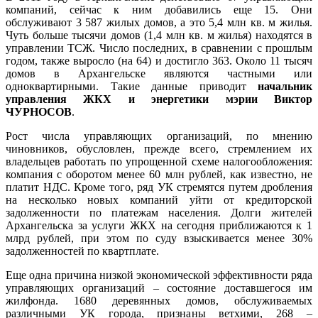
компаний, сейчас к ним добавились еще 15. Они
обслуживают 3 587 жилых домов, а это 5,4 млн кв. м жилья.
Чуть больше тысячи домов (1,4 млн кв. м жилья) находятся в
управлении ТСЖ. Число последних, в сравнении с прошлым
годом, также выросло (на 64) и достигло 363. Около 11 тысяч
домов в Архангельске являются частными или
одноквартирными. Такие данные приводит
начальник
управления ЖКХ и энергетики мэрии Виктор
ЧУРНОСОВ
.
Рост числа управляющих организаций, по мнению
чиновников, обусловлен, прежде всего, стремлением их
владельцев работать по упрощенной схеме налогообложения:
компания с оборотом менее 60 млн рублей, как известно, не
платит НДС. Кроме того, ряд УК стремятся путем дробления
на несколько новых компаний уйти от кредиторской
задолженности по платежам населения. Долги жителей
Архангельска за услуги ЖКХ на сегодня приближаются к 1
млрд рублей, при этом по суду взыскивается менее 30%
задолженностей по квартплате.
Еще одна причина низкой экономической эффективности ряда
управляющих организаций – состояние доставшегося им
жилфонда. 1680 деревянных домов, обслуживаемых
различными УК города, признаны ветхими, 268 –