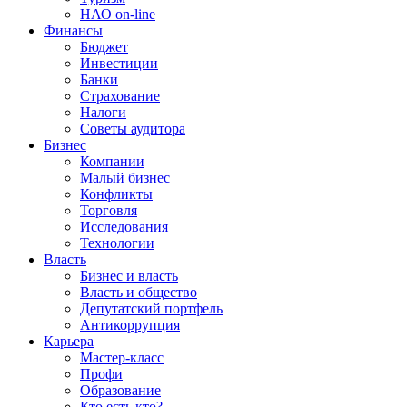
НАО on-line
Финансы
Бюджет
Инвестиции
Банки
Страхование
Налоги
Советы аудитора
Бизнес
Компании
Малый бизнес
Конфликты
Торговля
Исследования
Технологии
Власть
Бизнес и власть
Власть и общество
Депутатский портфель
Антикоррупция
Карьера
Мастер-класс
Профи
Образование
Кто есть кто?