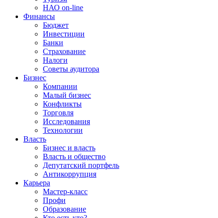
НАО on-line
Финансы
Бюджет
Инвестиции
Банки
Страхование
Налоги
Советы аудитора
Бизнес
Компании
Малый бизнес
Конфликты
Торговля
Исследования
Технологии
Власть
Бизнес и власть
Власть и общество
Депутатский портфель
Антикоррупция
Карьера
Мастер-класс
Профи
Образование
Кто есть кто?