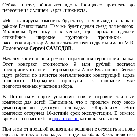
Сейчас плитку обновляют вдоль Троицкого проспекта до
пересечения с улицей Карла Либкнехта.
«Мы планируем заменить брусчатку и у выхода в парк в
районе Главпочтамта. Там же будет сделан съезд для колясок.
Установим брусчатку и в местах, где горожане сделали
стихийные широкие грунтовые тропинки», -
рассказал директор Архангельского театра драмы имени М.В.
Ломоносова
Сергей САМОДОВ.
Начался капитальный ремонт ограждения территории парка.
Этот контракт стоимостью 9 млн рублей достался
предпринимателю из Петрозаводска Анне Кулаковой. Сейчас
идут работы по зачистке металлических конструкций вдоль
проспекта. Подрядчик приступил к покраске уже
подготовленных участков забора.
В Петровском парке установят новый игровой уличный
комплекс для детей. Напомним, что в прошлом году здесь
демонтировали детскую площадку «Кораблик». Этот
комплекс отслужил 10-летний срок эксплуатации. В зимнее
время на его месте был
организован
каток на малышей.
При этом от прошлой концепции решили не отходить и вновь
сделать детскую площадку в виде корабля. Здесь появится