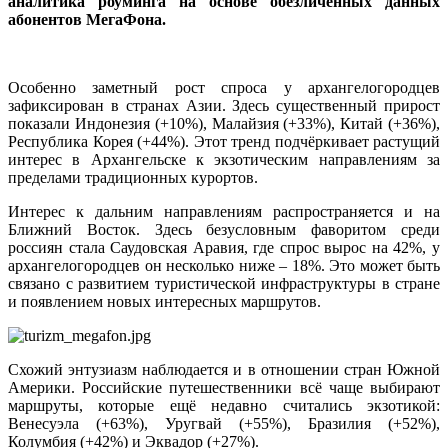
аналитика роуминга на основе обезличенных данных
абонентов МегаФона.
Особенно заметный рост спроса у архангелогородцев
зафиксирован в странах Азии. Здесь существенный прирост
показали Индонезия (+10%), Малайзия (+33%), Китай (+36%),
Республика Корея (+44%). Этот тренд подчёркивает растущий
интерес в Архангельске к экзотическим направлениям за
пределами традиционных курортов.
Интерес к дальним направлениям распространяется и на
Ближний Восток. Здесь безусловным фаворитом среди
россиян стала Саудовская Аравия, где спрос вырос на 42%, у
архангелогородцев он несколько ниже – 18%. Это может быть
связано с развитием туристической инфраструктуры в стране
и появлением новых интересных маршрутов.
Схожий энтузиазм наблюдается и в отношении стран Южной
Америки. Российские путешественники всё чаще выбирают
маршруты, которые ещё недавно считались экзотикой:
Венесуэла (+63%), Уругвай (+55%), Бразилия (+52%),
Колумбия (+42%) и Эквадор (+27%).