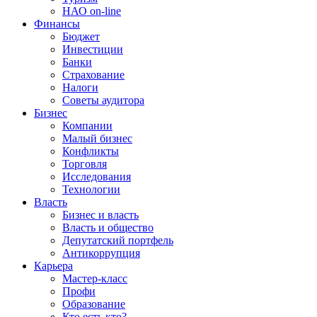
НАО on-line
Финансы
Бюджет
Инвестиции
Банки
Страхование
Налоги
Советы аудитора
Бизнес
Компании
Малый бизнес
Конфликты
Торговля
Исследования
Технологии
Власть
Бизнес и власть
Власть и общество
Депутатский портфель
Антикоррупция
Карьера
Мастер-класс
Профи
Образование
Кто есть кто?