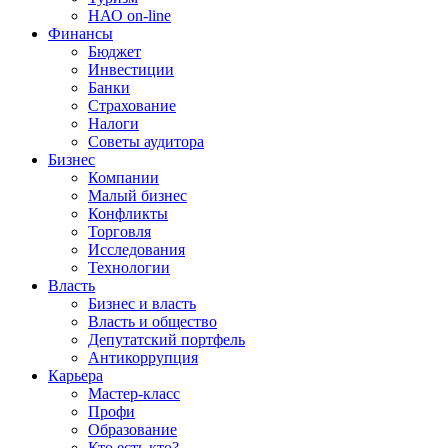
НАО on-line
Финансы
Бюджет
Инвестиции
Банки
Страхование
Налоги
Советы аудитора
Бизнес
Компании
Малый бизнес
Конфликты
Торговля
Исследования
Технологии
Власть
Бизнес и власть
Власть и общество
Депутатский портфель
Антикоррупция
Карьера
Мастер-класс
Профи
Образование
Кто есть кто?