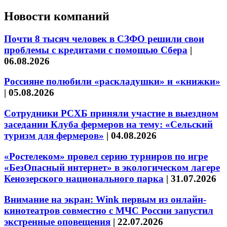
Новости компаний
Почти 8 тысяч человек в СЗФО решили свои
проблемы с кредитами с помощью Сбера
|
06.08.2026
Россияне полюбили «раскладушки» и «книжки»
|
05.08.2026
Сотрудники РСХБ приняли участие в выездном
заседании Клуба фермеров на тему: «Сельский
туризм для фермеров»
|
04.08.2026
«Ростелеком» провел серию турниров по игре
«БезОпасный интернет» в экологическом лагере
Кенозерского национального парка
|
31.07.2026
Внимание на экран: Wink первым из онлайн-
кинотеатров совместно с МЧС России запустил
экстренные оповещения
|
22.07.2026