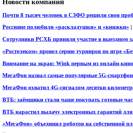
Новости компаний
Почти 8 тысяч человек в СЗФО решили свои про
Россияне полюбили «раскладушки» и «книжки»
Сотрудники РСХБ приняли участие в выездном за
«Ростелеком» провел серию турниров по игре «Б
Внимание на экран: Wink первым из онлайн-кино
МегаФон назвал самые популярные 5G-смартфон
МегаФон охватил 4G-сигналом десятки километр
ВТБ: заёмщики стали чаще покупать готовые час
ВТБ нарастил выдачу электронных гарантий для 
«МегаФон» объединил роботов на собственной п