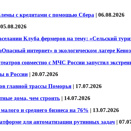
блемы с кредитами с помощью Сбера
|
06.08.2026
|
05.08.2026
седании Клуба фермеров на тему: «Сельский тури
езОпасный интернет» в экологическом лагере Кено
театров совместно с МЧС России запустил экстре
ы в России
|
20.07.2026
ов главной трассы Поморья
|
17.07.2026
тные дома, чем строить
|
14.07.2026
малого и среднего бизнеса на 76%
|
13.07.2026
латформе для автоматизации рутинных задач
|
07.0