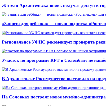
Жители Архангельска вновь получат доступ к горя
«Защита для ребёнка» — новая подписка «Ростеле
Региональное УФНС рекомендует проверить рекв
Участок по программе КРТ в Соломбале не нашё
В Архангельске Росимущество выставило на про
На Соловках построят новое музейно-администра