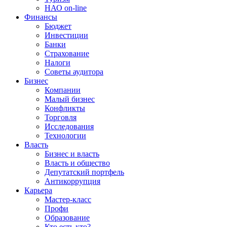
НАО on-line
Финансы
Бюджет
Инвестиции
Банки
Страхование
Налоги
Советы аудитора
Бизнес
Компании
Малый бизнес
Конфликты
Торговля
Исследования
Технологии
Власть
Бизнес и власть
Власть и общество
Депутатский портфель
Антикоррупция
Карьера
Мастер-класс
Профи
Образование
Кто есть кто?