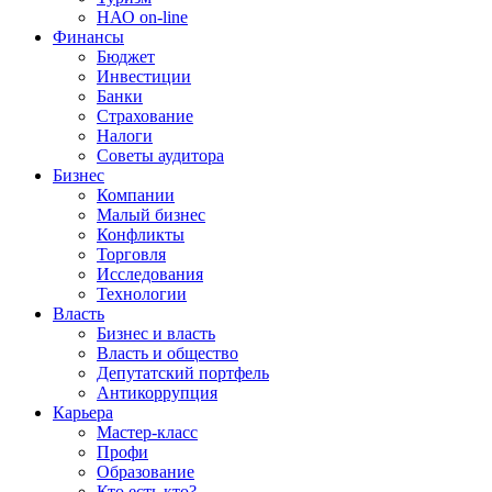
НАО on-line
Финансы
Бюджет
Инвестиции
Банки
Страхование
Налоги
Советы аудитора
Бизнес
Компании
Малый бизнес
Конфликты
Торговля
Исследования
Технологии
Власть
Бизнес и власть
Власть и общество
Депутатский портфель
Антикоррупция
Карьера
Мастер-класс
Профи
Образование
Кто есть кто?