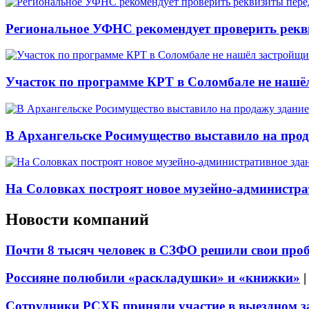
Региональное УФНС рекомендует проверить рекв
Участок по программе КРТ в Соломбале не нашё
В Архангельске Росимущество выставило на про
На Соловках построят новое музейно-администра
Новости компаний
Почти 8 тысяч человек в СЗФО решили свои про
Россияне полюбили «раскладушки» и «книжки»
Сотрудники РСХБ приняли участие в выездном за