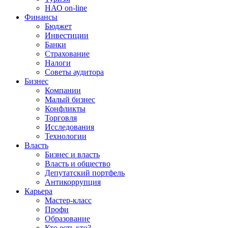
НАО on-line
Финансы
Бюджет
Инвестиции
Банки
Страхование
Налоги
Советы аудитора
Бизнес
Компании
Малый бизнес
Конфликты
Торговля
Исследования
Технологии
Власть
Бизнес и власть
Власть и общество
Депутатский портфель
Антикоррупция
Карьера
Мастер-класс
Профи
Образование
Кто есть кто?