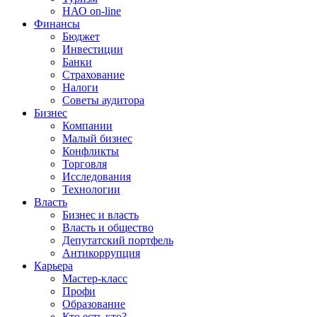
НАО on-line
Финансы
Бюджет
Инвестиции
Банки
Страхование
Налоги
Советы аудитора
Бизнес
Компании
Малый бизнес
Конфликты
Торговля
Исследования
Технологии
Власть
Бизнес и власть
Власть и общество
Депутатский портфель
Антикоррупция
Карьера
Мастер-класс
Профи
Образование
Кто есть кто?