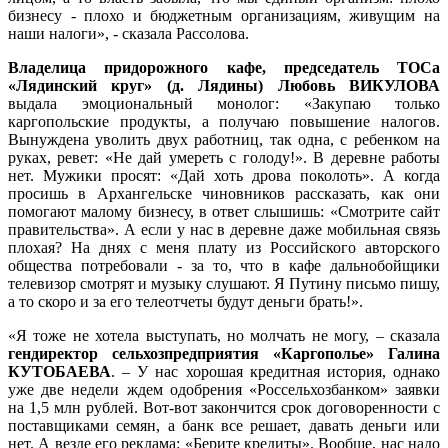
бизнесу - плохо и бюджетным организациям, живущим на
наши налоги», - сказала Рассолова.
Владелица придорожного кафе, председатель ТОСа
«Лядинский круг» (д. Лядины) Любовь ВИКУЛОВА
выдала эмоциональный монолог: «Закупаю только
каргопольские продукты, а получаю повышение налогов.
Вынуждена уволить двух работниц, так одна, с ребенком на
руках, ревет: «Не дай умереть с голоду!». В деревне работы
нет. Мужики просят: «Дай хоть дрова поколоть». А когда
просишь в Архангельске чиновников рассказать, как они
помогают малому бизнесу, в ответ слышишь: «Смотрите сайт
правительства». А если у нас в деревне даже мобильная связь
плохая? На днях с меня плату из Российского авторского
общества потребовали - за то, что в кафе дальнобойщики
телевизор смотрят и музыку слушают. Я Путину письмо пишу,
а то скоро и за его телеотчеты будут деньги брать!».
«Я тоже не хотела выступать, но молчать не могу, – сказала
гендиректор сельхозпредприятия «Каргополье» Галина
КУТОБАЕВА
. – У нас хорошая кредитная история, однако
уже две недели ждем одобрения «Россельхозбанком» заявки
на 1,5 млн рублей. Вот-вот закончится срок договоренности с
поставщиками семян, а банк все решает, давать деньги или
нет. А везде его реклама: «Берите кредиты». Вообще, нас надо