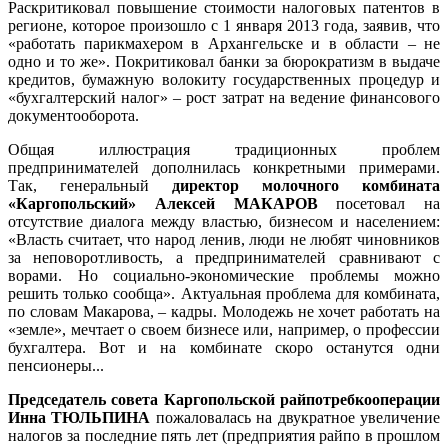
Раскритиковал повышение стоимости налоговых патентов в
регионе, которое произошло с 1 января 2013 года, заявив, что
«работать парикмахером в Архангельске и в области – не
одно и то же». Покритиковал банки за бюрократизм в выдаче
кредитов, бумажную волокиту государственных процедур и
«бухгалтерский налог» – рост затрат на ведение финансового
документооборота.
Общая иллюстрация традиционных проблем
предпринимателей дополнилась конкретными примерами.
Так, генеральный
директор молочного комбината
«Каргопольский» Алексей МАКАРОВ
посетовал на
отсутствие диалога между властью, бизнесом и населением:
«Власть считает, что народ ленив, люди не любят чиновников
за неповоротливость, а предпринимателей сравнивают с
ворами. Но социально-экономические проблемы можно
решить только сообща». Актуальная проблема для комбината,
по словам Макарова, – кадры. Молодежь не хочет работать на
«земле», мечтает о своем бизнесе или, например, о профессии
бухгалтера. Вот и на комбинате скоро останутся одни
пенсионеры...
Председатель совета Каргопольской райпотребкооперации
Инна ТЮЛЬПИНА
пожаловалась на двукратное увеличение
налогов за последние пять лет (предприятия райпо в прошлом