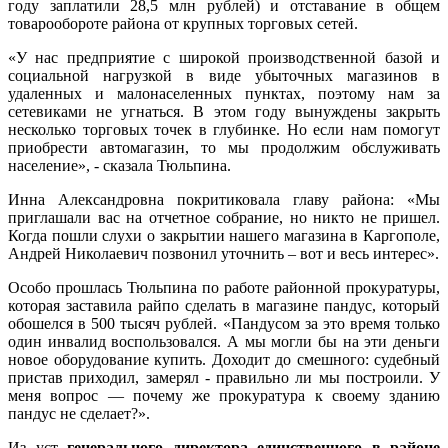
году заплатили 28,5 млн рублей) и отставание в общем
товарообороте района от крупных торговых сетей.
«У нас предприятие с широкой производственной базой и
социальной нагрузкой в виде убыточных магазинов в
удаленных и малонаселенных пунктах, поэтому нам за
сетевиками не угнаться. В этом году вынуждены закрыть
несколько торговых точек в глубинке. Но если нам помогут
приобрести автомагазин, то мы продолжим обслуживать
население», - сказала Тюльпина.
Инна Александровна покритиковала главу района: «Мы
приглашали вас на отчетное собрание, но никто не пришел.
Когда пошли слухи о закрытии нашего магазина в Каргополе,
Андрей Николаевич позвонил уточнить – вот и весь интерес».
Особо прошлась Тюльпина по работе районной прокуратуры,
которая заставила райпо сделать в магазине пандус, который
обошелся в 500 тысяч рублей. «Пандусом за это время только
один инвалид воспользовался. А мы могли бы на эти деньги
новое оборудование купить. Доходит до смешного: судебный
пристав приходил, замерял - правильно ли мы построили. У
меня вопрос — почему же прокуратура к своему зданию
пандус не сделает?».
Из уст
генерального директора единственного в районе