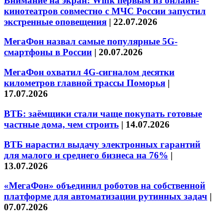
Внимание на экран: Wink первым из онлайн-
кинотеатров совместно с МЧС России запустил
экстренные оповещения
|
22.07.2026
МегаФон назвал самые популярные 5G-
смартфоны в России
|
20.07.2026
МегаФон охватил 4G-сигналом десятки
километров главной трассы Поморья
|
17.07.2026
ВТБ: заёмщики стали чаще покупать готовые
частные дома, чем строить
|
14.07.2026
ВТБ нарастил выдачу электронных гарантий
для малого и среднего бизнеса на 76%
|
13.07.2026
«МегаФон» объединил роботов на собственной
платформе для автоматизации рутинных задач
|
07.07.2026