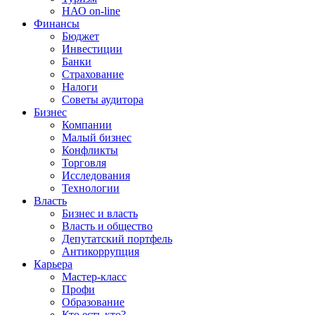
НАО on-line
Финансы
Бюджет
Инвестиции
Банки
Страхование
Налоги
Советы аудитора
Бизнес
Компании
Малый бизнес
Конфликты
Торговля
Исследования
Технологии
Власть
Бизнес и власть
Власть и общество
Депутатский портфель
Антикоррупция
Карьера
Мастер-класс
Профи
Образование
Кто есть кто?