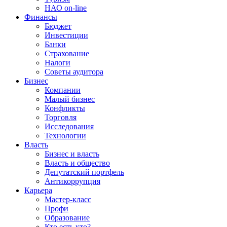
НАО on-line
Финансы
Бюджет
Инвестиции
Банки
Страхование
Налоги
Советы аудитора
Бизнес
Компании
Малый бизнес
Конфликты
Торговля
Исследования
Технологии
Власть
Бизнес и власть
Власть и общество
Депутатский портфель
Антикоррупция
Карьера
Мастер-класс
Профи
Образование
Кто есть кто?