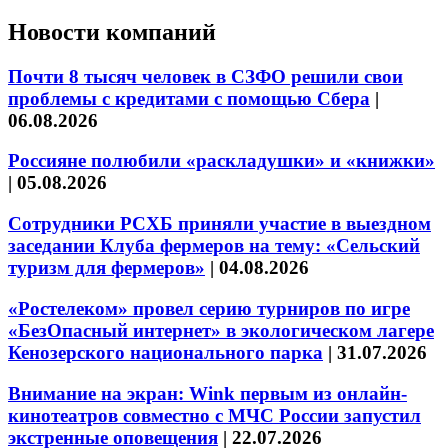
Новости компаний
Почти 8 тысяч человек в СЗФО решили свои
проблемы с кредитами с помощью Сбера
|
06.08.2026
Россияне полюбили «раскладушки» и «книжки»
|
05.08.2026
Сотрудники РСХБ приняли участие в выездном
заседании Клуба фермеров на тему: «Сельский
туризм для фермеров»
|
04.08.2026
«Ростелеком» провел серию турниров по игре
«БезОпасный интернет» в экологическом лагере
Кенозерского национального парка
|
31.07.2026
Внимание на экран: Wink первым из онлайн-
кинотеатров совместно с МЧС России запустил
экстренные оповещения
|
22.07.2026