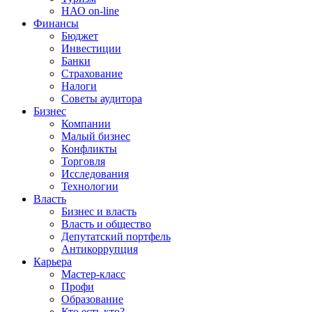
НАО on-line
Финансы
Бюджет
Инвестиции
Банки
Страхование
Налоги
Советы аудитора
Бизнес
Компании
Малый бизнес
Конфликты
Торговля
Исследования
Технологии
Власть
Бизнес и власть
Власть и общество
Депутатский портфель
Антикоррупция
Карьера
Мастер-класс
Профи
Образование
Кто есть кто?