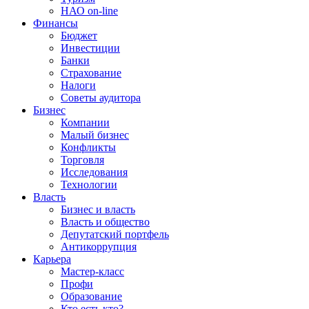
НАО on-line
Финансы
Бюджет
Инвестиции
Банки
Страхование
Налоги
Советы аудитора
Бизнес
Компании
Малый бизнес
Конфликты
Торговля
Исследования
Технологии
Власть
Бизнес и власть
Власть и общество
Депутатский портфель
Антикоррупция
Карьера
Мастер-класс
Профи
Образование
Кто есть кто?