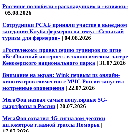
Россияне полюбили «раскладушки» и «книжки»
|
05.08.2026
Сотрудники РСХБ приняли участие в выездном
заседании Клуба фермеров на тему: «Сельский
туризм для фермеров»
|
04.08.2026
«Ростелеком» провел серию турниров по игре
«БезОпасный интернет» в экологическом лагере
Кенозерского национального парка
|
31.07.2026
Внимание на экран: Wink первым из онлайн-
кинотеатров совместно с МЧС России запустил
экстренные оповещения
|
22.07.2026
МегаФон назвал самые популярные 5G-
смартфоны в России
|
20.07.2026
МегаФон охватил 4G-сигналом десятки
километров главной трассы Поморья
|
17.07.2026