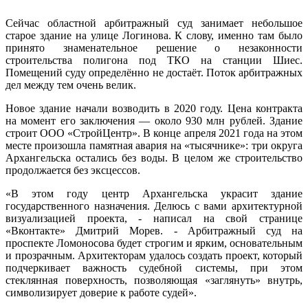
Сейчас областной арбитражный суд занимает небольшое
старое здание на улице Логинова. К слову, именно там было
принято знаменательное решение о незаконности
строительства полигона под ТКО на станции Шиес.
Помещений суду определённо не достаёт. Поток арбитражных
дел между тем очень велик.
Новое здание начали возводить в 2020 году. Цена контракта
на момент его заключения — около 930 млн рублей. Здание
строит ООО «СтройЦентр». В конце апреля 2021 года на этом
месте произошла памятная авария на «тысячнике»: три округа
Архангельска остались без воды. В целом же строительство
продолжается без эксцессов.
«В этом году центр Архангельска украсит здание
государственного назначения. Делюсь с вами архитектурной
визуализацией проекта, - написал на свой странице
«Вконтакте» Дмитрий Морев. - Арбитражный суд на
проспекте Ломоносова будет строгим и ярким, основательным
и прозрачным. Архитекторам удалось создать проект, который
подчеркивает важность судебной системы, при этом
стеклянная поверхность, позволяющая «заглянуть» внутрь,
символизирует доверие к работе судей».