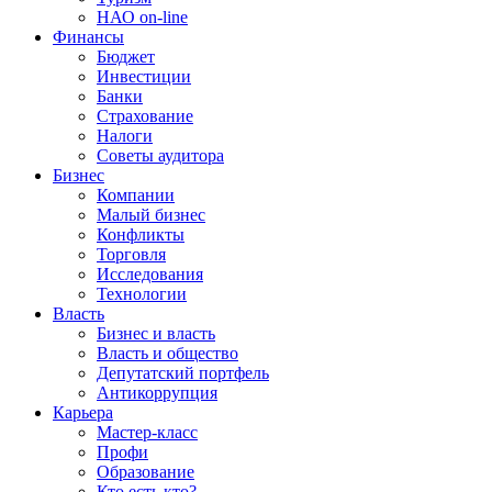
НАО on-line
Финансы
Бюджет
Инвестиции
Банки
Страхование
Налоги
Советы аудитора
Бизнес
Компании
Малый бизнес
Конфликты
Торговля
Исследования
Технологии
Власть
Бизнес и власть
Власть и общество
Депутатский портфель
Антикоррупция
Карьера
Мастер-класс
Профи
Образование
Кто есть кто?