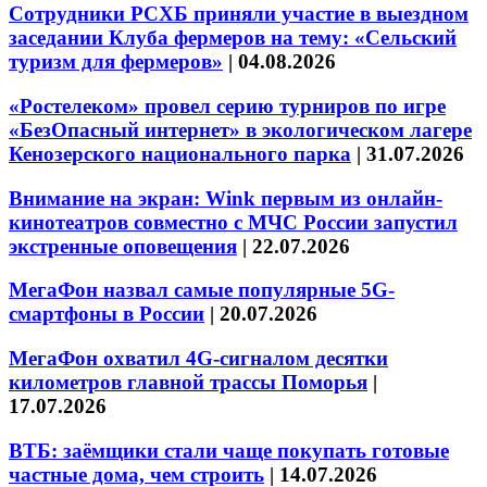
Сотрудники РСХБ приняли участие в выездном
заседании Клуба фермеров на тему: «Сельский
туризм для фермеров»
|
04.08.2026
«Ростелеком» провел серию турниров по игре
«БезОпасный интернет» в экологическом лагере
Кенозерского национального парка
|
31.07.2026
Внимание на экран: Wink первым из онлайн-
кинотеатров совместно с МЧС России запустил
экстренные оповещения
|
22.07.2026
МегаФон назвал самые популярные 5G-
смартфоны в России
|
20.07.2026
МегаФон охватил 4G-сигналом десятки
километров главной трассы Поморья
|
17.07.2026
ВТБ: заёмщики стали чаще покупать готовые
частные дома, чем строить
|
14.07.2026