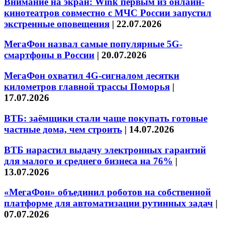
Внимание на экран: Wink первым из онлайн-
кинотеатров совместно с МЧС России запустил
экстренные оповещения
|
22.07.2026
МегаФон назвал самые популярные 5G-
смартфоны в России
|
20.07.2026
МегаФон охватил 4G-сигналом десятки
километров главной трассы Поморья
|
17.07.2026
ВТБ: заёмщики стали чаще покупать готовые
частные дома, чем строить
|
14.07.2026
ВТБ нарастил выдачу электронных гарантий
для малого и среднего бизнеса на 76%
|
13.07.2026
«МегаФон» объединил роботов на собственной
платформе для автоматизации рутинных задач
|
07.07.2026