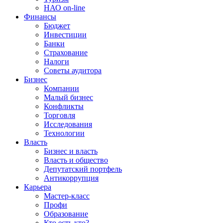
НАО on-line
Финансы
Бюджет
Инвестиции
Банки
Страхование
Налоги
Советы аудитора
Бизнес
Компании
Малый бизнес
Конфликты
Торговля
Исследования
Технологии
Власть
Бизнес и власть
Власть и общество
Депутатский портфель
Антикоррупция
Карьера
Мастер-класс
Профи
Образование
Кто есть кто?