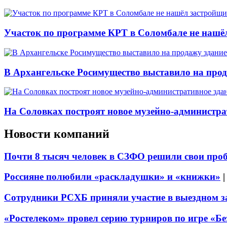
Участок по программе КРТ в Соломбале не нашё
В Архангельске Росимущество выставило на про
На Соловках построят новое музейно-администра
Новости компаний
Почти 8 тысяч человек в СЗФО решили свои про
Россияне полюбили «раскладушки» и «книжки»
Сотрудники РСХБ приняли участие в выездном за
«Ростелеком» провел серию турниров по игре «Б