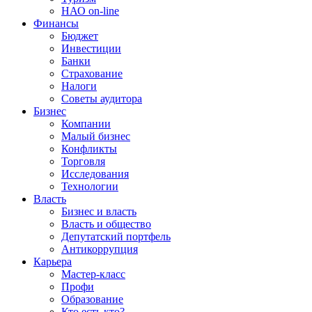
НАО on-line
Финансы
Бюджет
Инвестиции
Банки
Страхование
Налоги
Советы аудитора
Бизнес
Компании
Малый бизнес
Конфликты
Торговля
Исследования
Технологии
Власть
Бизнес и власть
Власть и общество
Депутатский портфель
Антикоррупция
Карьера
Мастер-класс
Профи
Образование
Кто есть кто?