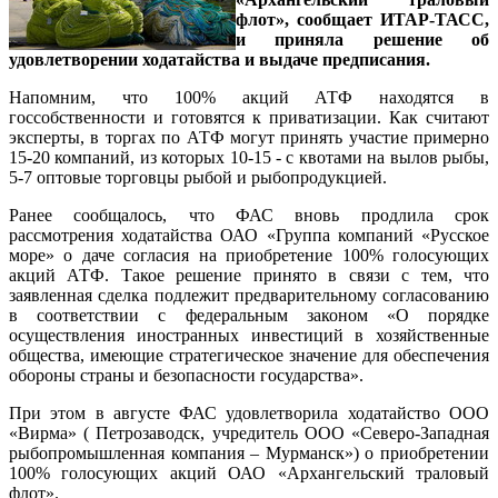
флот», сообщает ИТАР-ТАСС,
и приняла решение об
удовлетворении ходатайства и выдаче предписания.
Напомним, что 100% акций АТФ находятся в
госсобственности и готовятся к приватизации. Как считают
эксперты, в торгах по АТФ могут принять участие примерно
15-20 компаний, из которых 10-15 - с квотами на вылов рыбы,
5-7 оптовые торговцы рыбой и рыбопродукцией.
Ранее сообщалось, что ФАС вновь продлила срок
рассмотрения ходатайства ОАО «Группа компаний «Русское
море» о даче согласия на приобретение 100% голосующих
акций АТФ. Такое решение принято в связи с тем, что
заявленная сделка подлежит предварительному согласованию
в соответствии с федеральным законом «О порядке
осуществления иностранных инвестиций в хозяйственные
общества, имеющие стратегическое значение для обеспечения
обороны страны и безопасности государства».
При этом в августе ФАС удовлетворила ходатайство ООО
«Вирма» ( Петрозаводск, учредитель ООО «Северо-Западная
рыбопромышленная компания – Мурманск») о приобретении
100% голосующих акций ОАО «Архангельский траловый
флот».