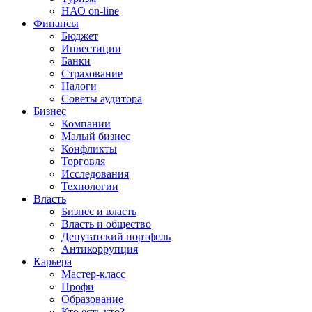
НАО on-line
Финансы
Бюджет
Инвестиции
Банки
Страхование
Налоги
Советы аудитора
Бизнес
Компании
Малый бизнес
Конфликты
Торговля
Исследования
Технологии
Власть
Бизнес и власть
Власть и общество
Депутатский портфель
Антикоррупция
Карьера
Мастер-класс
Профи
Образование
Кто есть кто?