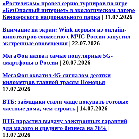
«Ростелеком» провел серию турниров по игре
«БезОпасный интернет» в экологическом лагере
Кенозерского национального парка
|
31.07.2026
Внимание на экран: Wink первым из онлайн-
кинотеатров совместно с МЧС России запустил
экстренные оповещения
|
22.07.2026
МегаФон назвал самые популярные 5G-
смартфоны в России
|
20.07.2026
МегаФон охватил 4G-сигналом десятки
километров главной трассы Поморья
|
17.07.2026
ВТБ: заёмщики стали чаще покупать готовые
частные дома, чем строить
|
14.07.2026
ВТБ нарастил выдачу электронных гарантий
для малого и среднего бизнеса на 76%
|
13.07.2026