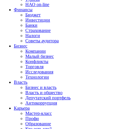
НАО on-line
Финансы
Бюджет
Инвестиции
Банки
Страхование
Налоги
Советы аудитора
Бизнес
Компании
Малый бизнес
Конфликты
Торговля
Исследования
Технологии
Власть
Бизнес и власть
Власть и общество
Депутатский портфель
Антикоррупция
Карьера
Мастер-класс
Профи
Образование
Кто есть кто?