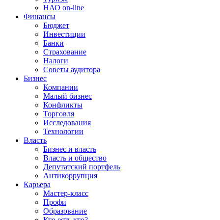
НАО on-line
Финансы
Бюджет
Инвестиции
Банки
Страхование
Налоги
Советы аудитора
Бизнес
Компании
Малый бизнес
Конфликты
Торговля
Исследования
Технологии
Власть
Бизнес и власть
Власть и общество
Депутатский портфель
Антикоррупция
Карьера
Мастер-класс
Профи
Образование
Кто есть кто?