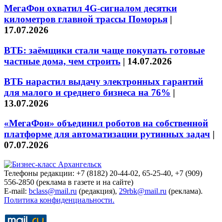
МегаФон охватил 4G-сигналом десятки
километров главной трассы Поморья
|
17.07.2026
ВТБ: заёмщики стали чаще покупать готовые
частные дома, чем строить
|
14.07.2026
ВТБ нарастил выдачу электронных гарантий
для малого и среднего бизнеса на 76%
|
13.07.2026
«МегаФон» объединил роботов на собственной
платформе для автоматизации рутинных задач
|
07.07.2026
Телефоны редакции: +7 (8182) 20-44-02, 65-25-40, +7 (909)
556-2850 (реклама в газете и на сайте)
E-mail:
bclass@mail.ru
(редакция),
29rbk@mail.ru
(реклама).
Политика конфиденциальности.