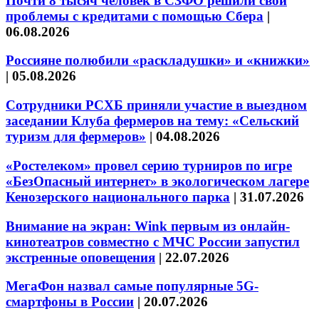
Почти 8 тысяч человек в СЗФО решили свои
проблемы с кредитами с помощью Сбера
|
06.08.2026
Россияне полюбили «раскладушки» и «книжки»
|
05.08.2026
Сотрудники РСХБ приняли участие в выездном
заседании Клуба фермеров на тему: «Сельский
туризм для фермеров»
|
04.08.2026
«Ростелеком» провел серию турниров по игре
«БезОпасный интернет» в экологическом лагере
Кенозерского национального парка
|
31.07.2026
Внимание на экран: Wink первым из онлайн-
кинотеатров совместно с МЧС России запустил
экстренные оповещения
|
22.07.2026
МегаФон назвал самые популярные 5G-
смартфоны в России
|
20.07.2026