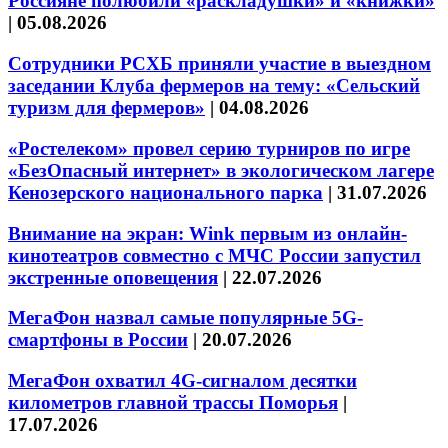
Россияне полюбили «раскладушки» и «книжки»
|
05.08.2026
Сотрудники РСХБ приняли участие в выездном
заседании Клуба фермеров на тему: «Сельский
туризм для фермеров»
|
04.08.2026
«Ростелеком» провел серию турниров по игре
«БезОпасный интернет» в экологическом лагере
Кенозерского национального парка
|
31.07.2026
Внимание на экран: Wink первым из онлайн-
кинотеатров совместно с МЧС России запустил
экстренные оповещения
|
22.07.2026
МегаФон назвал самые популярные 5G-
смартфоны в России
|
20.07.2026
МегаФон охватил 4G-сигналом десятки
километров главной трассы Поморья
|
17.07.2026