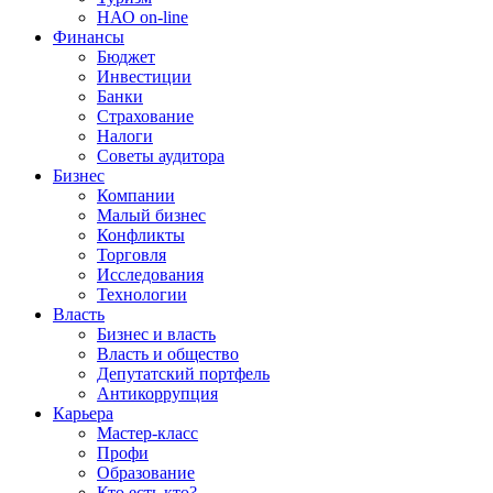
НАО on-line
Финансы
Бюджет
Инвестиции
Банки
Страхование
Налоги
Советы аудитора
Бизнес
Компании
Малый бизнес
Конфликты
Торговля
Исследования
Технологии
Власть
Бизнес и власть
Власть и общество
Депутатский портфель
Антикоррупция
Карьера
Мастер-класс
Профи
Образование
Кто есть кто?