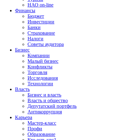
НАО on-line
Финансы
Бюджет
Инвестиции
Банки
Страхование
Налоги
Советы аудитора
Бизнес
Компании
Малый бизнес
Конфликты
Торговля
Исследования
Технологии
Власть
Бизнес и власть
Власть и общество
Депутатский портфель
Антикоррупция
Карьера
Мастер-класс
Профи
Образование
Кто есть кто?