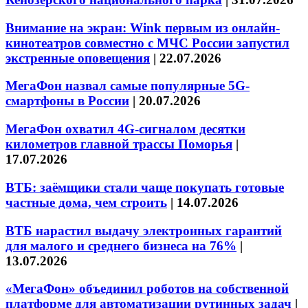
Внимание на экран: Wink первым из онлайн-
кинотеатров совместно с МЧС России запустил
экстренные оповещения
|
22.07.2026
МегаФон назвал самые популярные 5G-
смартфоны в России
|
20.07.2026
МегаФон охватил 4G-сигналом десятки
километров главной трассы Поморья
|
17.07.2026
ВТБ: заёмщики стали чаще покупать готовые
частные дома, чем строить
|
14.07.2026
ВТБ нарастил выдачу электронных гарантий
для малого и среднего бизнеса на 76%
|
13.07.2026
«МегаФон» объединил роботов на собственной
платформе для автоматизации рутинных задач
|