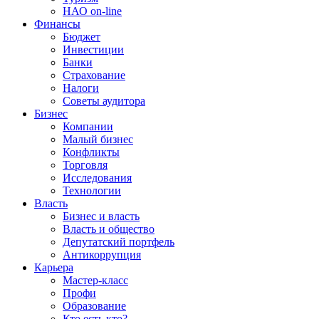
НАО on-line
Финансы
Бюджет
Инвестиции
Банки
Страхование
Налоги
Советы аудитора
Бизнес
Компании
Малый бизнес
Конфликты
Торговля
Исследования
Технологии
Власть
Бизнес и власть
Власть и общество
Депутатский портфель
Антикоррупция
Карьера
Мастер-класс
Профи
Образование
Кто есть кто?