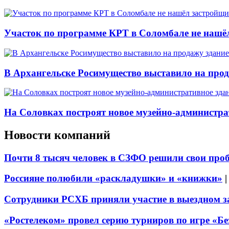
Участок по программе КРТ в Соломбале не нашё
В Архангельске Росимущество выставило на про
На Соловках построят новое музейно-администра
Новости компаний
Почти 8 тысяч человек в СЗФО решили свои про
Россияне полюбили «раскладушки» и «книжки»
Сотрудники РСХБ приняли участие в выездном за
«Ростелеком» провел серию турниров по игре «Б