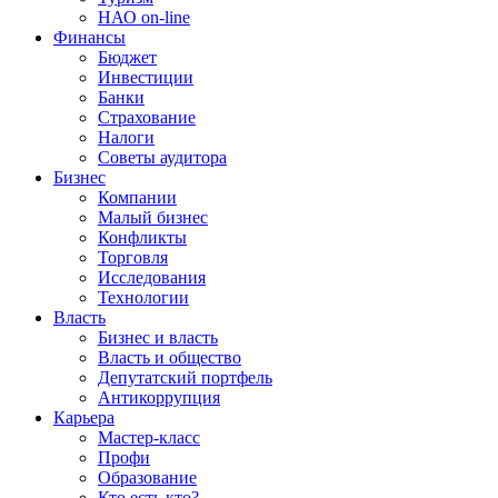
НАО on-line
Финансы
Бюджет
Инвестиции
Банки
Страхование
Налоги
Советы аудитора
Бизнес
Компании
Малый бизнес
Конфликты
Торговля
Исследования
Технологии
Власть
Бизнес и власть
Власть и общество
Депутатский портфель
Антикоррупция
Карьера
Мастер-класс
Профи
Образование
Кто есть кто?