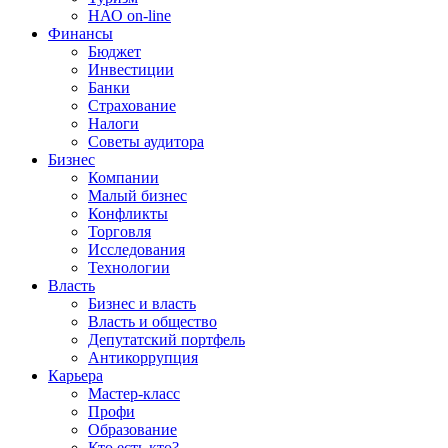
НАО on-line
Финансы
Бюджет
Инвестиции
Банки
Страхование
Налоги
Советы аудитора
Бизнес
Компании
Малый бизнес
Конфликты
Торговля
Исследования
Технологии
Власть
Бизнес и власть
Власть и общество
Депутатский портфель
Антикоррупция
Карьера
Мастер-класс
Профи
Образование
Кто есть кто?