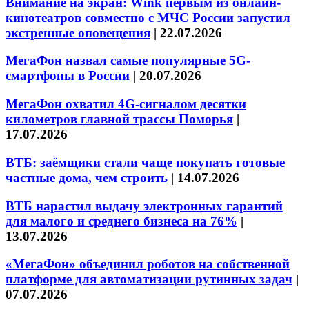
Внимание на экран: Wink первым из онлайн-
кинотеатров совместно с МЧС России запустил
экстренные оповещения
|
22.07.2026
МегаФон назвал самые популярные 5G-
смартфоны в России
|
20.07.2026
МегаФон охватил 4G-сигналом десятки
километров главной трассы Поморья
|
17.07.2026
ВТБ: заёмщики стали чаще покупать готовые
частные дома, чем строить
|
14.07.2026
ВТБ нарастил выдачу электронных гарантий
для малого и среднего бизнеса на 76%
|
13.07.2026
«МегаФон» объединил роботов на собственной
платформе для автоматизации рутинных задач
|
07.07.2026