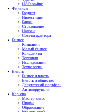
НАО on-line
Финансы
Бюджет
Инвестиции
Банки
Страхование
Налоги
Советы аудитора
Бизнес
Компании
Малый бизнес
Конфликты
Торговля
Исследования
Технологии
Власть
Бизнес и власть
Власть и общество
Депутатский портфель
Антикоррупция
Карьера
Мастер-класс
Профи
Образование
Кто есть кто?