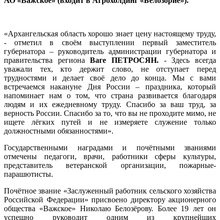
АО «Важское» (входит в Агрохолдинг «Белозорие»).
«Архангельская область хорошо знает цену настоящему труду,
- отметил в своём выступлении первый заместитель
губернатора – руководитель администрации губернатора и
правительства региона
Ваге ПЕТРОСЯН.
- Здесь всегда
уважали тех, кто держит слово, не отступает перед
трудностями и делает своё дело до конца. Мы с вами
встречаемся накануне Дня России – праздника, который
напоминает нам о том, что страна развивается благодаря
людям и их ежедневному труду. Спасибо за ваш труд, за
верность России. Спасибо за то, что вы не проходите мимо, не
ищете лёгких путей и не измеряете служение только
должностными обязанностями».
Государственными наградами и почётными званиями
отмечены педагоги, врачи, работники сферы культуры,
представитель ветеранской организации, пожарные-
парашютисты.
Почётное звание «Заслуженный работник сельского хозяйства
Российской Федерации» присвоено директору акционерного
общества «Важское» Николаю Белозёрову. Более 19 лет он
успешно руководит одним из крупнейших