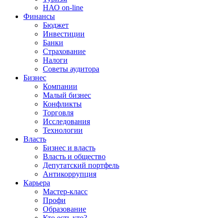
НАО on-line
Финансы
Бюджет
Инвестиции
Банки
Страхование
Налоги
Советы аудитора
Бизнес
Компании
Малый бизнес
Конфликты
Торговля
Исследования
Технологии
Власть
Бизнес и власть
Власть и общество
Депутатский портфель
Антикоррупция
Карьера
Мастер-класс
Профи
Образование
Кто есть кто?