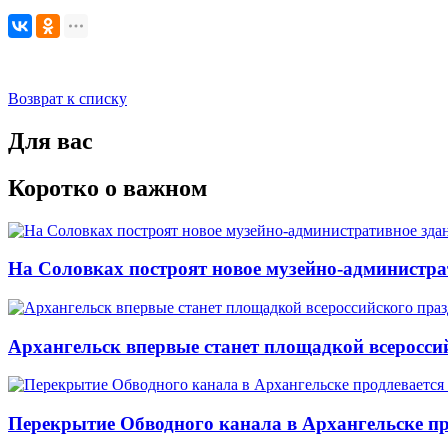
Возврат к списку
Для вас
Коротко о важном
На Соловках построят новое музейно-администра
Архангельск впервые станет площадкой всеросси
Перекрытие Обводного канала в Архангельске про