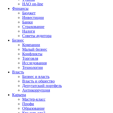
НАО on-line
Финансы
Бюджет
Инвестиции
Банки
Страхование
Налоги
Советы аудитора
Бизнес
Компании
Малый бизнес
Конфликты
Торговля
Исследования
Технологии
Власть
Бизнес и власть
Власть и общество
Депутатский портфель
Антикоррупция
Карьера
Мастер-класс
Профи
Образование
Кто есть кто?