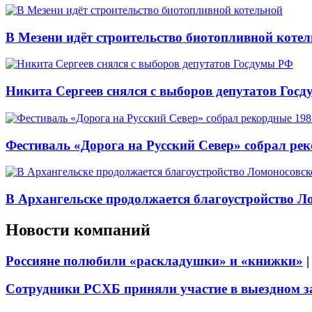
В Мезени идёт строительство биотопливной коте
Никита Сергеев снялся с выборов депутатов Гос
Фестиваль «Дорога на Русский Север» собрал ре
В Архангельске продолжается благоустройство Л
Новости компаний
Россияне полюбили «раскладушки» и «книжки»
Сотрудники РСХБ приняли участие в выездном за