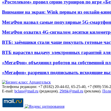
«Ростелеком» провел серию турниров по игре «Б
Внимание на экран: Wink первым из онлайн-кино
МегаФон назвал самые популярные 5G-смартфон
МегаФон охватил 4G-сигналом десятки километр
ВТБ: заёмщики стали чаще покупать готовые час
ВТБ нарастил выдачу электронных гарантий для 
«МегаФон» объединил роботов на собственной п
«Мегафон» разрешил подписывать исходящие вы
Телефоны редакции: +7 (8182) 20-44-02, 65-25-40, +7 (909) 556-2
E-mail:
bclass@mail.ru
(редакция),
29rbk@mail.ru
(реклама).
Поли