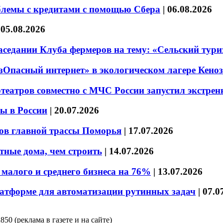
блемы с кредитами с помощью Сбера
|
06.08.2026
|
05.08.2026
седании Клуба фермеров на тему: «Сельский тури
езОпасный интернет» в экологическом лагере Кено
театров совместно с МЧС России запустил экстре
ы в России
|
20.07.2026
ов главной трассы Поморья
|
17.07.2026
тные дома, чем строить
|
14.07.2026
малого и среднего бизнеса на 76%
|
13.07.2026
латформе для автоматизации рутинных задач
|
07.0
850 (реклама в газете и на сайте)