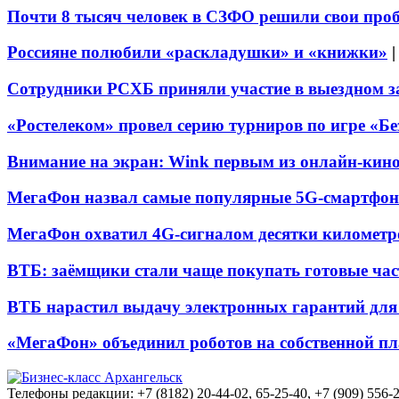
Почти 8 тысяч человек в СЗФО решили свои про
Россияне полюбили «раскладушки» и «книжки»
Сотрудники РСХБ приняли участие в выездном за
«Ростелеком» провел серию турниров по игре «Б
Внимание на экран: Wink первым из онлайн-кино
МегаФон назвал самые популярные 5G-смартфон
МегаФон охватил 4G-сигналом десятки километр
ВТБ: заёмщики стали чаще покупать готовые час
ВТБ нарастил выдачу электронных гарантий для 
«МегаФон» объединил роботов на собственной п
Телефоны редакции: +7 (8182) 20-44-02, 65-25-40, +7 (909) 556-2