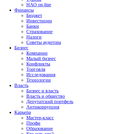
НАО on-line
Финансы
Бюджет
Инвестиции
Банки
Страхование
Налоги
Советы аудитора
Бизнес
Компании
Малый бизнес
Конфликты
Торговля
Исследования
Технологии
Власть
Бизнес и власть
Власть и общество
Депутатский портфель
Антикоррупция
Карьера
Мастер-класс
Профи
Образование
Кто есть кто?