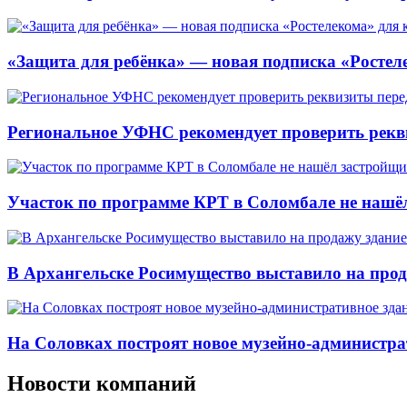
«Защита для ребёнка» — новая подписка «Ростеле
Региональное УФНС рекомендует проверить рекв
Участок по программе КРТ в Соломбале не нашё
В Архангельске Росимущество выставило на про
На Соловках построят новое музейно-администра
Новости компаний