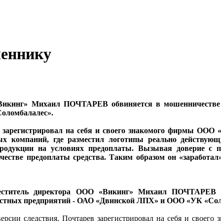
шеннику
Викинг» Михаил ПОЧТАРЕВ обвиняется в мошенничестве с
оломбалалес».
в зарегистрировал на себя и своего знакомого фирмы ООО
ых компаний, где разместил логотипы реально действую
продукции на условиях предоплаты. Вызывая доверие с 
честве предоплаты средства. Таким образом он «заработал
еститель директора ООО «Викинг» Михаил ПОЧТАРЕВ об
естных предприятий - ОАО «Двинской ЛПХ» и ООО «УК «Сол
ерсии следствия, Почтарев зарегистрировал на себя и свое