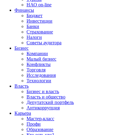
НАО on-line
Финансы
Бюджет
Инвестиции
Банки
Страхование
Налоги
Советы аудитора
Бизнес
Компании
Малый бизнес
Конфликты
Торговля
Исследования
Технологии
Власть
Бизнес и власть
Власть и общество
Депутатский портфель
Антикоррупция
Карьера
Мастер-класс
Профи
Образование
Кто есть кто?