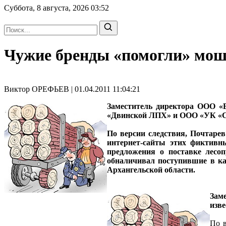
Суббота, 8 августа, 2026
03:52
Чужие бренды «помогли» мо
Виктор ОРЕФЬЕВ | 01.04.2011 11:04:21
Заместитель директора ООО «
«Двинской ЛПХ» и ООО «УК «С
По версии следствия, Почтаре
интернет-сайты этих фиктивн
предложения о поставке лесо
обналичивал поступившие в ка
Архангельской области.
Зам
изв
По в