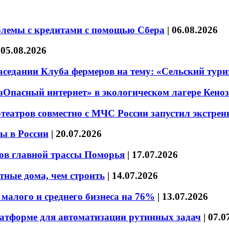
блемы с кредитами с помощью Сбера
|
06.08.2026
|
05.08.2026
седании Клуба фермеров на тему: «Сельский тури
езОпасный интернет» в экологическом лагере Кено
театров совместно с МЧС России запустил экстре
ы в России
|
20.07.2026
ов главной трассы Поморья
|
17.07.2026
тные дома, чем строить
|
14.07.2026
малого и среднего бизнеса на 76%
|
13.07.2026
латформе для автоматизации рутинных задач
|
07.0