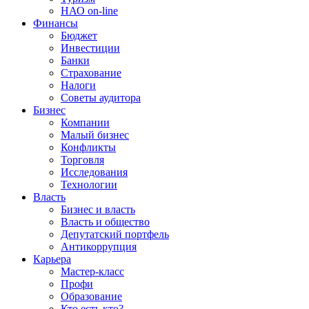
НАО on-line
Финансы
Бюджет
Инвестиции
Банки
Страхование
Налоги
Советы аудитора
Бизнес
Компании
Малый бизнес
Конфликты
Торговля
Исследования
Технологии
Власть
Бизнес и власть
Власть и общество
Депутатский портфель
Антикоррупция
Карьера
Мастер-класс
Профи
Образование
Кто есть кто?