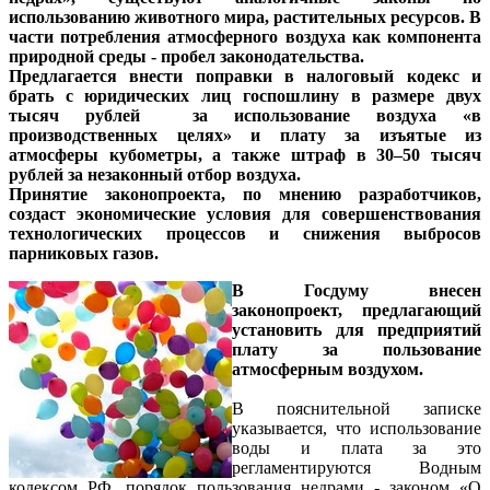
использованию животного мира, растительных ресурсов. В
части потребления атмосферного воздуха как компонента
природной среды - пробел законодательства.
Предлагается внести поправки в налоговый кодекс и
брать с юридических лиц госпошлину в размере двух
тысяч рублей за использование воздуха «в
производственных целях» и плату за изъятые из
атмосферы кубометры, а также штраф в 30–50 тысяч
рублей за незаконный отбор воздуха.
Принятие законопроекта, по мнению разработчиков,
создаст экономические условия для совершенствования
технологических процессов и снижения выбросов
парниковых газов.
В Госдуму внесен
законопроект, предлагающий
установить для предприятий
плату за пользование
атмосферным воздухом.
В пояснительной записке
указывается, что использование
воды и плата за это
регламентируются Водным
кодексом РФ, порядок пользования недрами - законом «О