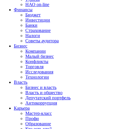
НАО on-line
Финансы
Бюджет
Инвестиции
Банки
Страхование
Налоги
Советы аудитора
Бизнес
Компании
Малый бизнес
Конфликты
Торговля
Исследования
Технологии
Власть
Бизнес и власть
Власть и общество
Депутатский портфель
Антикоррупция
Карьера
Мастер-класс
Профи
Образование
Кто есть кто?