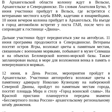
В Архангельской области колонну ждут в Вельске,
Архангельске и Северодвинске. По словам Анатолия Бутко, 9
июня участники прибудут в Вельск, где встретятся с
ветеранами местного клуба ВМФ, кадетами и юнармейцами.
10 июня вечером колонна прибудет в Архангельск. На въезде
в город автомобили встретят у поста ГАИ, после чего их
сопроводят к гостинице «Двина».
Дальше участники будут передвигаться уже на автобусах. 11
июня программа продолжится в Северодвинске. Ветераны
посетят остров Ягры, возложат цветы к памятным местам,
связанным с военными моряками, побывают в музее Севмаша
и на объектах Беломорской военно-морской базы. Также
запланирован выход в море для возложения венка в память о
невернувшихся моряках.
12 июня, в День России, мероприятия пройдут в
Архангельске. Участники автопробега возложат цветы к
памятнику адмиралу Николаю Кузнецову на набережной
Северной Двины, пройдут по памятным местам города,
посетят площадь Мира и стелу «Город воинской славы». На
Красной пристани планируется передача знамени
«Бессмертного полка России» архангельскому региональному
штабу движения.