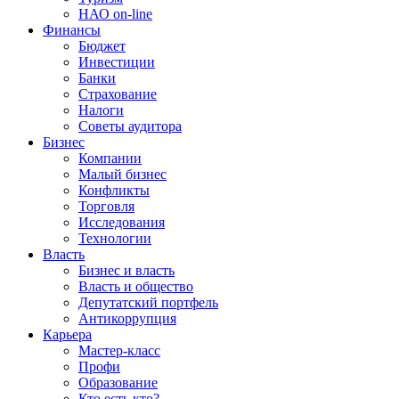
НАО on-line
Финансы
Бюджет
Инвестиции
Банки
Страхование
Налоги
Советы аудитора
Бизнес
Компании
Малый бизнес
Конфликты
Торговля
Исследования
Технологии
Власть
Бизнес и власть
Власть и общество
Депутатский портфель
Антикоррупция
Карьера
Мастер-класс
Профи
Образование
Кто есть кто?