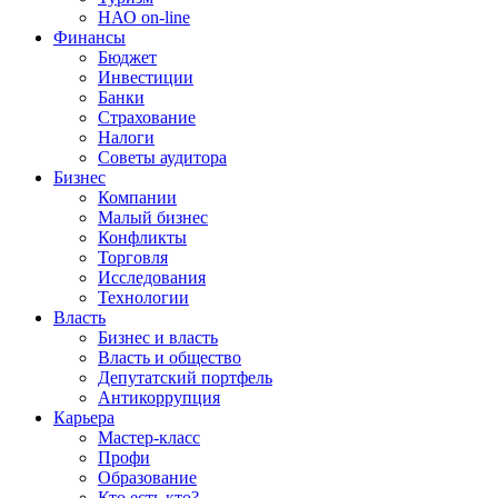
НАО on-line
Финансы
Бюджет
Инвестиции
Банки
Страхование
Налоги
Советы аудитора
Бизнес
Компании
Малый бизнес
Конфликты
Торговля
Исследования
Технологии
Власть
Бизнес и власть
Власть и общество
Депутатский портфель
Антикоррупция
Карьера
Мастер-класс
Профи
Образование
Кто есть кто?