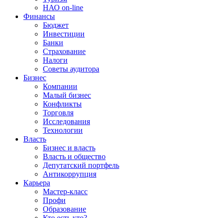
НАО on-line
Финансы
Бюджет
Инвестиции
Банки
Страхование
Налоги
Советы аудитора
Бизнес
Компании
Малый бизнес
Конфликты
Торговля
Исследования
Технологии
Власть
Бизнес и власть
Власть и общество
Депутатский портфель
Антикоррупция
Карьера
Мастер-класс
Профи
Образование
Кто есть кто?