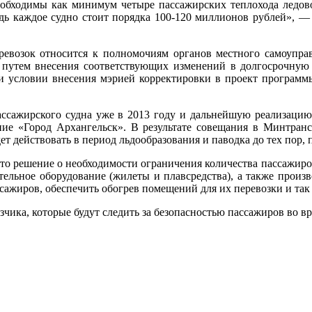
обходимы как минимум четыре пассажирских теплохода ледовог
ведь каждое судно стоит порядка 100-120 миллионов рублей», —
ревозок относится к полномочиям органов местного самоуправ
в путем внесения соответствующих изменений в долгосрочную
и условии внесения мэрией корректировки в проект программ
ассажирского судна уже в 2013 году и дальнейшую реализацию 
ание «Город Архангельск». В результате совещания в Минтранс
ет действовать в период льдообразования и паводка до тех пор,
ято решение о необходимости ограничения количества пассажиров 
ательное оборудование (жилеты и плавсредства), а также прои
сажиров, обеспечить обогрев помещений для их перевозки и так 
зчика, которые будут следить за безопасностью пассажиров во 