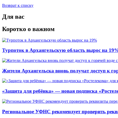
Возврат к списку
Для вас
Коротко о важном
Турпоток в Архангельскую область вырос на 19
Жители Архангельска вновь получат доступ к горя
«Защита для ребёнка» — новая подписка «Ростеле
Региональное УФНС рекомендует проверить рекв