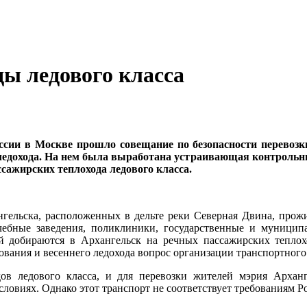
ы ледового класса
ссии в Москве прошло совещание по безопасности перевозк
о ледохода. На нем была выработана устраивающая контрольн
сажирских теплохода ледового класса.
гельска, расположенных в дельте реки Северная Двина, прожи
учебные заведения, поликлиники, государственные и муницип
й добираются в Архангельск на речных пассажирских теплох
зования и весеннего ледохода вопрос организации транспортного
ов ледового класса, и для перевозки жителей мэрия Арха
ловиях. Однако этот транспорт не соответствует требованиям Ро