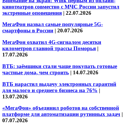
Внимание на экран: Wink первым из онлайн-
кинотеатров совместно с МЧС России запустил
экстренные оповещения
|
22.07.2026
МегаФон назвал самые популярные 5G-
смартфоны в России
|
20.07.2026
МегаФон охватил 4G-сигналом десятки
километров главной трассы Поморья
|
17.07.2026
ВТБ: заёмщики стали чаще покупать готовые
частные дома, чем строить
|
14.07.2026
ВТБ нарастил выдачу электронных гарантий
для малого и среднего бизнеса на 76%
|
13.07.2026
«МегаФон» объединил роботов на собственной
платформе для автоматизации рутинных задач
|
07.07.2026