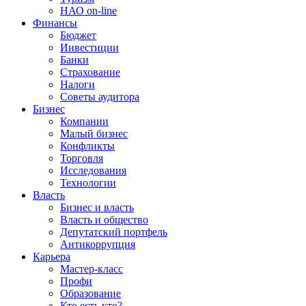
НАО on-line
Финансы
Бюджет
Инвестиции
Банки
Страхование
Налоги
Советы аудитора
Бизнес
Компании
Малый бизнес
Конфликты
Торговля
Исследования
Технологии
Власть
Бизнес и власть
Власть и общество
Депутатский портфель
Антикоррупция
Карьера
Мастер-класс
Профи
Образование
Кто есть кто?