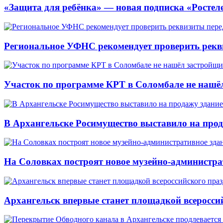
«Защита для ребёнка» — новая подписка «Ростеле
Региональное УФНС рекомендует проверить рекв
Участок по программе КРТ в Соломбале не нашё
В Архангельске Росимущество выставило на про
На Соловках построят новое музейно-администра
Архангельск впервые станет площадкой всеросси