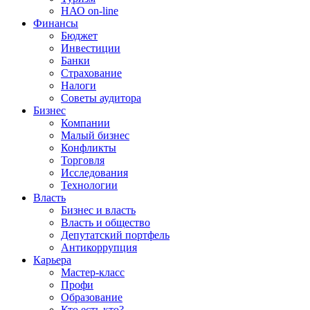
НАО on-line
Финансы
Бюджет
Инвестиции
Банки
Страхование
Налоги
Советы аудитора
Бизнес
Компании
Малый бизнес
Конфликты
Торговля
Исследования
Технологии
Власть
Бизнес и власть
Власть и общество
Депутатский портфель
Антикоррупция
Карьера
Мастер-класс
Профи
Образование
Кто есть кто?