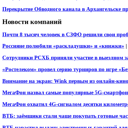
Перекрытие Обводного канала в Архангельске про
Новости компаний
Почти 8 тысяч человек в СЗФО решили свои про
Россияне полюбили «раскладушки» и «книжки»
Сотрудники РСХБ приняли участие в выездном за
«Ростелеком» провел серию турниров по игре «Б
Внимание на экран: Wink первым из онлайн-кино
МегаФон назвал самые популярные 5G-смартфон
МегаФон охватил 4G-сигналом десятки километр
ВТБ: заёмщики стали чаще покупать готовые час
ВТБ нарастил выдачу электронных гарантий для 