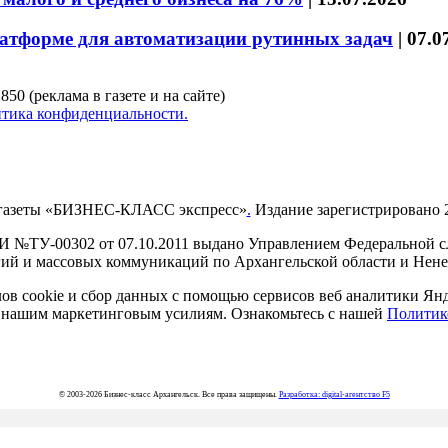
латформе для автоматизации рутинных задач
|
07.0
850 (реклама в газете и на сайте)
тика конфиденциальности.
газеты «БИЗНЕС-КЛАСС экспресс»
.
Издание зарегистрировано 2
И №ТУ-00302 от 07.10.2011 выдано Управлением Федеральной сл
й и массовых коммуникаций по Архангельской области и Нен
в cookie и сбор данных с помощью сервисов веб аналитики Янде
ия нашим маркетинговым усилиям. Ознакомьтесь с нашей
Политик
© 2003-2026 Бизнес-класс Архангельск. Все права защищены.
Разработка: digital-агентство F5