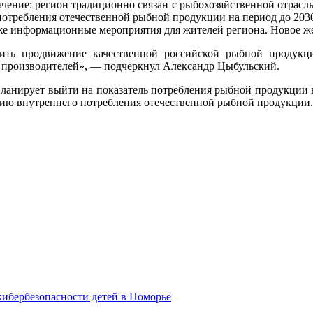
начение: регион традиционно связан с рыбохозяйственной отрас
потребления отечественной рыбной продукции на период до 2030
же информационные мероприятия для жителей региона. Новое же
лить продвижение качественной российской рыбной продукци
 производителей», — подчеркнул Александр Цыбульский.
 планирует выйти на показатель потребления рыбной продукции н
нию внутреннего потребления отечественной рыбной продукции.