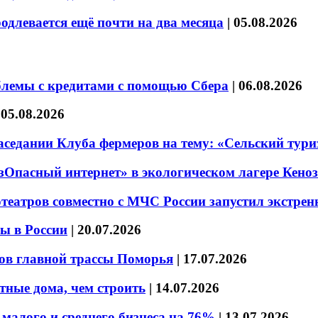
длевается ещё почти на два месяца
|
05.08.2026
блемы с кредитами с помощью Сбера
|
06.08.2026
|
05.08.2026
седании Клуба фермеров на тему: «Сельский тури
езОпасный интернет» в экологическом лагере Кено
театров совместно с МЧС России запустил экстре
ы в России
|
20.07.2026
ов главной трассы Поморья
|
17.07.2026
тные дома, чем строить
|
14.07.2026
малого и среднего бизнеса на 76%
|
13.07.2026