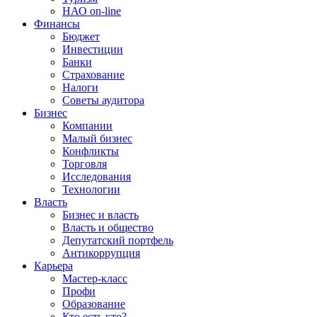
НАО on-line
Финансы
Бюджет
Инвестиции
Банки
Страхование
Налоги
Советы аудитора
Бизнес
Компании
Малый бизнес
Конфликты
Торговля
Исследования
Технологии
Власть
Бизнес и власть
Власть и общество
Депутатский портфель
Антикоррупция
Карьера
Мастер-класс
Профи
Образование
Кто есть кто?