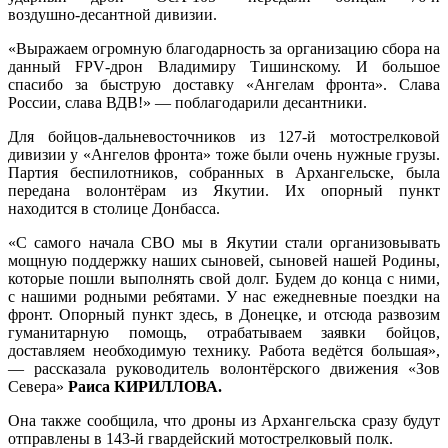
воздушно‑десантной дивизии.
«Выражаем огромную благодарность за организацию сбора на
данный FPV‑дрон Владимиру Тишинскому. И большое
спасибо за быструю доставку «Ангелам фронта». Слава
России, слава ВДВ!» — поблагодарили десантники.
Для бойцов‑дальневосточников из 127‑й мотострелковой
дивизии у «Ангелов фронта» тоже были очень нужные грузы.
Партия беспилотников, собранных в Архангельске, была
передана волонтёрам из Якутии. Их опорный пункт
находится в столице Донбасса.
«С самого начала СВО мы в Якутии стали организовывать
мощную поддержку наших сыновей, сыновей нашей Родины,
которые пошли выполнять свой долг. Будем до конца с ними,
с нашими родными ребятами. У нас ежедневные поездки на
фронт. Опорный пункт здесь, в Донецке, и отсюда развозим
гуманитарную помощь, отрабатываем заявки бойцов,
доставляем необходимую технику. Работа ведётся большая»,
— рассказала руководитель волонтёрского движения «Зов
Севера»
Раиса КИРИЛЛОВА.
Она также сообщила, что дроны из Архангельска сразу будут
отправлены в 143‑й гвардейский мотострелковый полк.