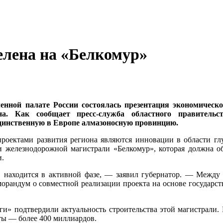
елена на «Белкомур»
нной палате России состоялась презентация экономическо
на. Как сообщает пресс-служба областного правитель
динственную в Европе алмазоносную провинцию.
роектами развития региона являются инновации в области глу
 и железнодорожной магистрали «Белкомур», которая должна 
и.
» находится в активной фазе, — заявил губернатор. — Между
рандум о совместной реализации проекта на основе государст
и» подтвердили актуальность строительства этой магистрали.
ты — более 400 миллиардов.