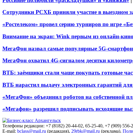
Россияне полюбили «раскладушки» и «книжки»
Сотрудники РСХБ приняли участие в выездном за
«Ростелеком» провел серию турниров по игре «Б
Внимание на экран: Wink первым из онлайн-кино
МегаФон назвал самые популярные 5G-смартфон
МегаФон охватил 4G-сигналом десятки километр
ВТБ: заёмщики стали чаще покупать готовые час
ВТБ нарастил выдачу электронных гарантий для 
«МегаФон» объединил роботов на собственной п
«Мегафон» разрешил подписывать исходящие вы
Телефоны редакции: +7 (8182) 20-44-02, 65-25-40, +7 (909) 556-2
E-mail:
bclass@mail.ru
(редакция),
29rbk@mail.ru
(реклама).
Поли