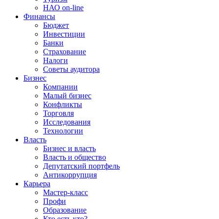
НАО on-line
Финансы
Бюджет
Инвестиции
Банки
Страхование
Налоги
Советы аудитора
Бизнес
Компании
Малый бизнес
Конфликты
Торговля
Исследования
Технологии
Власть
Бизнес и власть
Власть и общество
Депутатский портфель
Антикоррупция
Карьера
Мастер-класс
Профи
Образование
Кто есть кто?