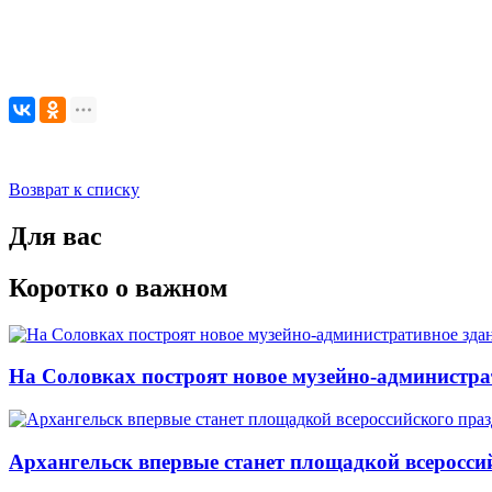
Возврат к списку
Для вас
Коротко о важном
На Соловках построят новое музейно-администра
Архангельск впервые станет площадкой всеросси