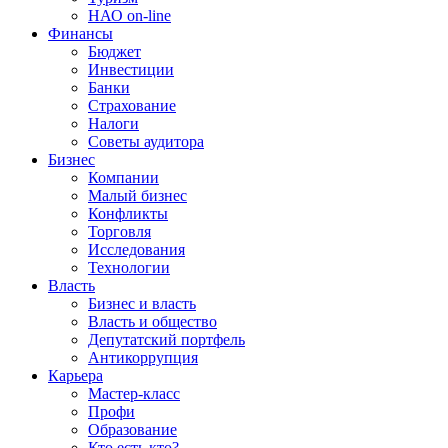
НАО on-line
Финансы
Бюджет
Инвестиции
Банки
Страхование
Налоги
Советы аудитора
Бизнес
Компании
Малый бизнес
Конфликты
Торговля
Исследования
Технологии
Власть
Бизнес и власть
Власть и общество
Депутатский портфель
Антикоррупция
Карьера
Мастер-класс
Профи
Образование
Кто есть кто?