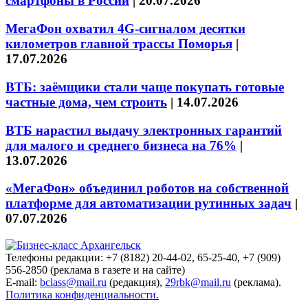
смартфоны в России
|
20.07.2026
МегаФон охватил 4G-сигналом десятки
километров главной трассы Поморья
|
17.07.2026
ВТБ: заёмщики стали чаще покупать готовые
частные дома, чем строить
|
14.07.2026
ВТБ нарастил выдачу электронных гарантий
для малого и среднего бизнеса на 76%
|
13.07.2026
«МегаФон» объединил роботов на собственной
платформе для автоматизации рутинных задач
|
07.07.2026
Телефоны редакции: +7 (8182) 20-44-02, 65-25-40, +7 (909)
556-2850 (реклама в газете и на сайте)
E-mail:
bclass@mail.ru
(редакция),
29rbk@mail.ru
(реклама).
Политика конфиденциальности.