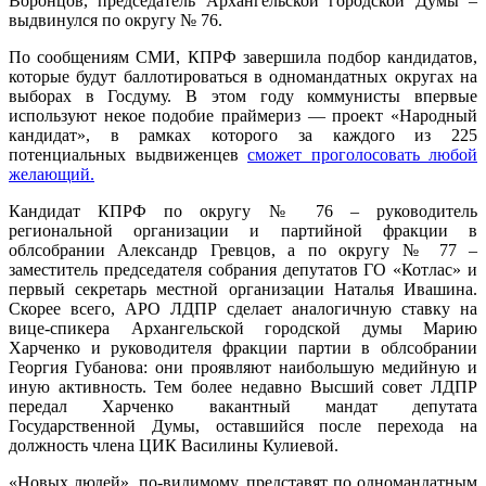
Воронцов, председатель Архангельской городской Думы –
выдвинулся по округу № 76.
По сообщениям СМИ, КПРФ завершила подбор кандидатов,
которые будут баллотироваться в одномандатных округах на
выборах в Госдуму. В этом году коммунисты впервые
используют некое подобие праймериз — проект «Народный
кандидат», в рамках которого за каждого из 225
потенциальных выдвиженцев
сможет проголосовать любой
желающий.
Кандидат КПРФ по округу № 76 – руководитель
региональной организации и партийной фракции в
облсобрании Александр Гревцов, а по округу № 77 –
заместитель председателя собрания депутатов ГО «Котлас» и
первый секретарь местной организации Наталья Ивашина.
Скорее всего, АРО ЛДПР сделает аналогичную ставку на
вице-спикера Архангельской городской думы Марию
Харченко и руководителя фракции партии в облсобрании
Георгия Губанова: они проявляют наибольшую медийную и
иную активность. Тем более недавно Высший совет ЛДПР
передал Харченко вакантный мандат депутата
Государственной Думы, оставшийся после перехода на
должность члена ЦИК Василины Кулиевой.
«Новых людей», по-видимому, представят по одномандатным