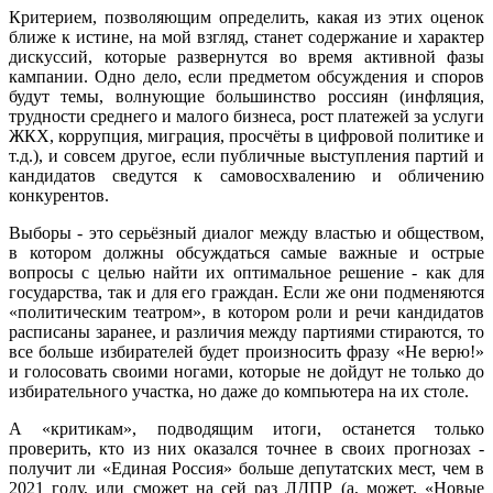
Критерием, позволяющим определить, какая из этих оценок
ближе к истине, на мой взгляд, станет содержание и характер
дискуссий, которые развернутся во время активной фазы
кампании. Одно дело, если предметом обсуждения и споров
будут темы, волнующие большинство россиян (инфляция,
трудности среднего и малого бизнеса, рост платежей за услуги
ЖКХ, коррупция, миграция, просчёты в цифровой политике и
т.д.), и совсем другое, если публичные выступления партий и
кандидатов сведутся к самовосхвалению и обличению
конкурентов.
Выборы - это серьёзный диалог между властью и обществом,
в котором должны обсуждаться самые важные и острые
вопросы с целью найти их оптимальное решение - как для
государства, так и для его граждан. Если же они подменяются
«политическим театром», в котором роли и речи кандидатов
расписаны заранее, и различия между партиями стираются, то
все больше избирателей будет произносить фразу «Не верю!»
и голосовать своими ногами, которые не дойдут не только до
избирательного участка, но даже до компьютера на их столе.
А «критикам», подводящим итоги, останется только
проверить, кто из них оказался точнее в своих прогнозах -
получит ли «Единая Россия» больше депутатских мест, чем в
2021 году, или сможет на сей раз ЛДПР (а, может, «Новые