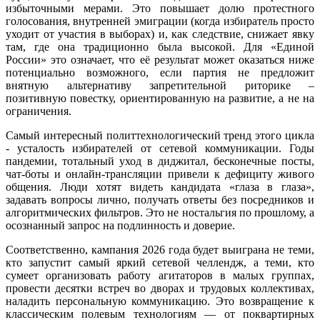
избыточными мерами. Это повышает долю протестного
голосования, внутренней эмиграции (когда избиратель просто
уходит от участия в выборах) и, как следствие, снижает явку
там, где она традиционно была высокой. Для «Единой
России» это означает, что её результат может оказаться ниже
потенциально возможного, если партия не предложит
внятную альтернативу запретительной риторике –
позитивную повестку, ориентированную на развитие, а не на
ограничения.
Самый интересный политтехнологический тренд этого цикла
- усталость избирателей от сетевой коммуникации. Годы
пандемии, тотальный уход в диджитал, бесконечные посты,
чат-боты и онлайн-трансляции привели к дефициту живого
общения. Люди хотят видеть кандидата «глаза в глаза»,
задавать вопросы лично, получать ответы без посредников и
алгоритмических фильтров. Это не ностальгия по прошлому, а
осознанный запрос на подлинность и доверие.
Соответственно, кампания 2026 года будет выиграна не теми,
кто запустит самый яркий сетевой челлендж, а теми, кто
сумеет организовать работу агитаторов в малых группах,
провести десятки встреч во дворах и трудовых коллективах,
наладить персональную коммуникацию. Это возвращение к
классическим полевым технологиям — от поквартирных