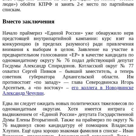
люди») обойти КПРФ и занять 2-е место по партийным
спискам.
Вместо заключения
Начало праймериз «Единой России» уже обнаружило нерв
предстоящей внутрипартийной кампании: курс взят на
конкуренцию (в пределах разумного) ради привлечения
внимания к выборам в целом. Заявление на участие в
предварительном голосовании «ЕР» в качестве кандидата по
одномандатному округу № 76 подал действующий депутат
Госдумы Александр Спиридонов. Котласский округ № 77
охватил Сергей Пивков – бывший заместитель, а теперь
советник губернатора Архангельской области. Им
противостоят «по западу» — глава Северодвинска Игорь
Арсентьев, а «по востоку» –
его коллега в Новодвинске
Александр Чечулин
.
Едва ли следует ожидать новых политических тяжеловесов по
одномандатным округам. Хотя имеется интрига с
выдвижением от «Единой России» депутата Государственной
Думы Елены Вторыгиной. Также на праймериз по округу №
76 выдвинул свою кандидатуру её помощник Владислав
Хлупин. Ещё одна хорошо знакомая фамилия в списке – Иван