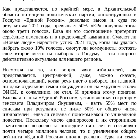
Как представляется, по крайней мере, в Архангельской
области потенциал политических партий, оппонирующих в
Госдуме «Единой России», довольно высок и, судя по
результатам 2021 года, превышает 50%. «ЕР» получила тогда
около трети голосов. Едва ли это соотношение претерпит
серьёзные изменения и в предстоящей кампании. Сумеют ли
«Новые люди» нарастить успех 2021 года, когда им удалось
набрать около 10% голосов, смогут ли коммунисты отстоять
свое второе место на выборах в Госдуму – эти вопросы
действительно актуальны для нашего региона.
Несмотря на то, что вопрос явки избирателей, как
представляется, центральный, даже, можно сказать,
основополагающий, когда речь идет о выборах, ни главной,
ни даже отдельной темой обсуждения он на «круглом столе»
ЭИСИ, к сожалению, не стал. И причина этому понятна.
Высокая планка «Единой России», установленная секретарем
генсовета Владимиром Якушевым, - взять 55% мест по
спискам при результате не ниже 50% от общего числа
избирателей - едва ли связана с поиском какой-то уникальной
повестки. Поскольку число единороссов и их сторонников
значительно возросло за последние пять лет и составляет
почти четыре миллиона человек, то и увеличение общего
рейтинга «Единой России» вполне реально. Едва ли семья