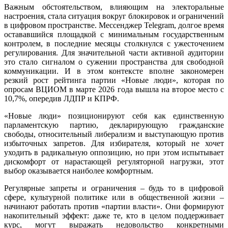
Важным обстоятельством, влияющим на электоральные
настроения, стала ситуация вокруг блокировок и ограничений
в цифровом пространстве. Мессенджер Telegram, долгое время
остававшийся площадкой с минимальным государственным
контролем, в последние месяцы столкнулся с ужесточением
регулирования. Для значительной части активной аудитории
это стало сигналом о сужении пространства для свободной
коммуникации. И в этом контексте вполне закономерен
резкий рост рейтинга партии «Новые люди», которая по
опросам ВЦИОМ в марте 2026 года вышла на второе место с
10,7%, опередив ЛДПР и КПРФ.
«Новые люди» позиционируют себя как единственную
парламентскую партию, декларирующую гражданские
свободы, относительный либерализм и выступающую против
избыточных запретов. Для избирателя, который не хочет
уходить в радикальную оппозицию, но при этом испытывает
дискомфорт от нарастающей регуляторной нагрузки, этот
выбор оказывается наиболее комфортным.
Регулярные запреты и ограничения – будь то в цифровой
сфере, культурной политике или в общественной жизни –
начинают работать против «партии власти». Они формируют
накопительный эффект: даже те, кто в целом поддерживает
курс, могут выражать недовольство конкретными