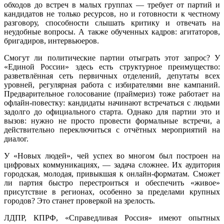
обходов до встреч в малых группах — требует от партий и
кандидатов не только ресурсов, но и готовности к честному
разговору, способности слышать критику и отвечать на
неудобные вопросы. А также обученных кадров: агитаторов,
бригадиров, интервьюеров.
Смогут ли политические партии отыграть этот запрос? У
«Единой России» здесь есть структурное преимущество:
разветвлённая сеть первичных отделений, депутаты всех
уровней, регулярная работа с избирателями вне кампаний.
Предварительное голосование (праймериз) тоже работает на
офлайн-повестку: кандидаты начинают встречаться с людьми
задолго до официального старта. Однако для партии это и
вызов: нужно не просто провести формальные встречи, а
действительно переключиться с отчётных мероприятий на
диалог.
У «Новых людей», чей успех во многом был построен на
цифровых коммуникациях, — задача сложнее. Их аудитория
городская, молодая, привыкшая к онлайн-форматам. Сможет
ли партия быстро перестроиться и обеспечить «живое»
присутствие в регионах, особенно за пределами крупных
городов? Это станет проверкой на зрелость.
ЛДПР, КПРФ, «Справедливая Россия» имеют опытных