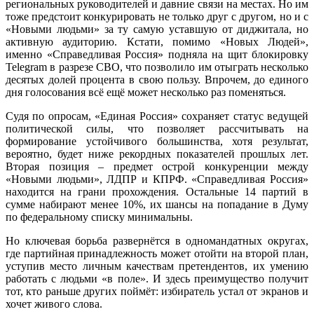
региональных руководителей и давние связи на местах. Но им
тоже предстоит конкурировать не только друг с другом, но и с
«Новыми людьми» за ту самую уставшую от диджитала, но
активную аудиторию. Кстати, помимо «Новых Людей»,
именно «Справедливая Россия» подняла на щит блокировку
Telegram в разрезе СВО, что позволило им отыграть несколько
десятых долей процента в свою пользу. Впрочем, до единого
дня голосования всё ещё может несколько раз поменяться.
Судя по опросам, «Единая Россия» сохраняет статус ведущей
политической силы, что позволяет рассчитывать на
формирование устойчивого большинства, хотя результат,
вероятно, будет ниже рекордных показателей прошлых лет.
Вторая позиция – предмет острой конкуренции между
«Новыми людьми», ЛДПР и КПРФ. «Справедливая Россия»
находится на грани прохождения. Остальные 14 партий в
сумме набирают менее 10%, их шансы на попадание в Думу
по федеральному списку минимальны.
Но ключевая борьба развернётся в одномандатных округах,
где партийная принадлежность может отойти на второй план,
уступив место личным качествам претендентов, их умению
работать с людьми «в поле». И здесь преимущество получит
тот, кто раньше других поймёт: избиратель устал от экранов и
хочет живого слова.