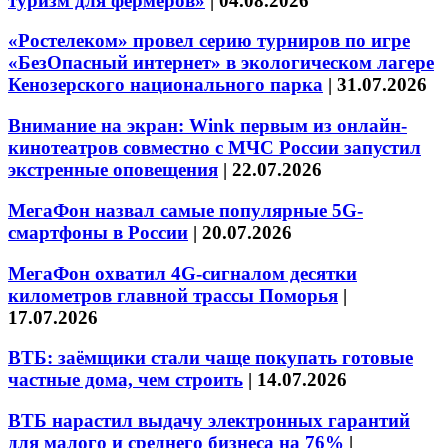
туризм для фермеров»
|
04.08.2026
«Ростелеком» провел серию турниров по игре
«БезОпасный интернет» в экологическом лагере
Кенозерского национального парка
|
31.07.2026
Внимание на экран: Wink первым из онлайн-
кинотеатров совместно с МЧС России запустил
экстренные оповещения
|
22.07.2026
МегаФон назвал самые популярные 5G-
смартфоны в России
|
20.07.2026
МегаФон охватил 4G-сигналом десятки
километров главной трассы Поморья
|
17.07.2026
ВТБ: заёмщики стали чаще покупать готовые
частные дома, чем строить
|
14.07.2026
ВТБ нарастил выдачу электронных гарантий
для малого и среднего бизнеса на 76%
|