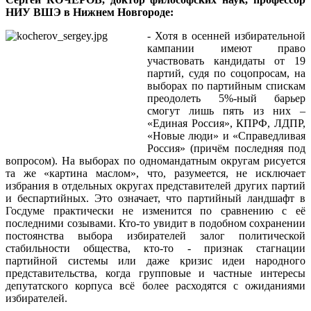
НИУ ВШЭ в Нижнем Новгороде:
- Хотя в осенней избирательной
кампании имеют право
участвовать кандидаты от 19
партий, судя по соцопросам, на
выборах по партийным спискам
преодолеть 5%-ный барьер
смогут лишь пять из них –
«Единая Россия», КПРФ, ЛДПР,
«Новые люди» и «Справедливая
Россия» (причём последняя под
вопросом). На выборах по одномандатным округам рисуется
та же «картина маслом», что, разумеется, не исключает
избрания в отдельных округах представителей других партий
и беспартийных. Это означает, что партийный ландшафт в
Госдуме практически не изменится по сравнению с её
последними созывами. Кто-то увидит в подобном сохранении
постоянства выбора избирателей залог политической
стабильности общества, кто-то - признак стагнации
партийной системы или даже кризис идеи народного
представительства, когда групповые и частные интересы
депутатского корпуса всё более расходятся с ожиданиями
избирателей.