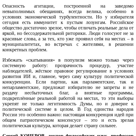
Опасность агитации, построенной на заведомо
невыполнимых обещаниях, всегда велика, особенно в
условиях экономической турбулентности. Но у избирателя
сегодня есть иммунитет к пустым лозунгам. Российское
общество достаточно зрелое, чтобы отличать реальные дела от
яркой, но бессодержательной риторики. Люди голосуют не за
красивые слова, а за тех, кто уже проявил себя на местах – в
муниципалитетах, во встречах с жителями, в решении
конкретных проблем.
Избежать «скатывания» в популизм можно только через
системную работу: прозрачность процедур, участие
наблюдателей, жёсткое правовое регулирование в условиях
развития ИИ и, главное, через саму культуру политической
конкуренции. Если партии, как парламентские, так и
непарламентские, предложат избирателю не запреты и не
раздачу несбыточных благ, а внятные программы,
подкреплённые реальной работой на местах, то эти выборы
укрепят не только легитимность Думы, но и доверие к
политической системе в целом. В Год единства народов
России это особенно важно: настоящая конкуренция идей при
общем патриотическом консенсусе – это и есть зрелая
политическая культура, которая делает страну сильнее.
Сергей КОЧЕРОВ, доктор философских наук, профессор