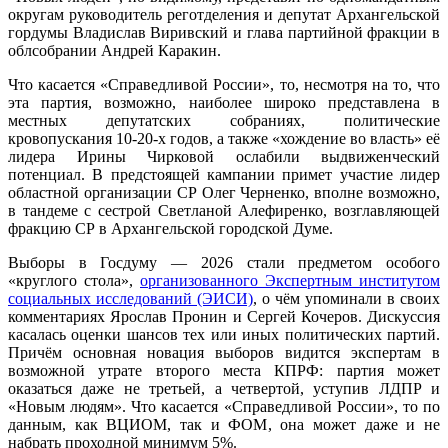
округам руководитель реготделения и депутат Архангельской
гордумы Владислав Виривский и глава партийной фракции в
облсобрании Андрей Каракин.
Что касается «Справедливой России», то, несмотря на то, что
эта партия, возможно, наиболее широко представлена в
местных депутатских собраниях, политические
кровопускания 10-20-х годов, а также «хождение во власть» её
лидера Ирины Чирковой ослабили выдвиженческий
потенциал. В предстоящей кампании примет участие лидер
областной организации СР Олег Черненко, вполне возможно,
в тандеме с сестрой Светланой Алефиренко, возглавляющей
фракцию СР в Архангельской городской Думе.
Выборы в Госдуму — 2026 стали предметом особого
«круглого стола»,
организованного Экспертным институтом
социальных исследований (ЭИСИ)
, о чём упоминали в своих
комментариях Ярослав Пронин и Сергей Кочеров. Дискуссия
касалась оценки шансов тех или иных политических партий.
Причём основная новация выборов видится экспертам в
возможной утрате второго места КПРФ: партия может
оказаться даже не третьей, а четвертой, уступив ЛДПР и
«Новым людям». Что касается «Справедливой России», то по
данным, как ВЦИОМ, так и ФОМ, она может даже и не
набрать проходной минимум 5%.