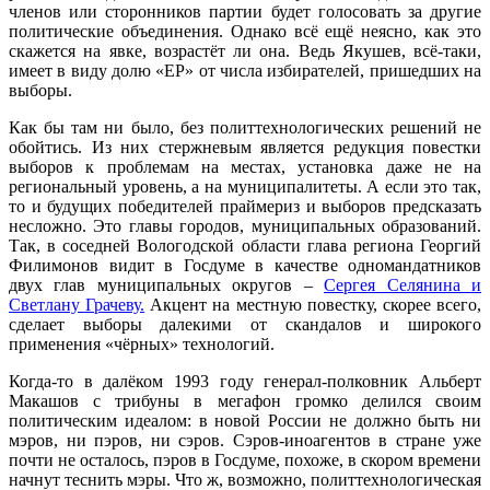
членов или сторонников партии будет голосовать за другие
политические объединения. Однако всё ещё неясно, как это
скажется на явке, возрастёт ли она. Ведь Якушев, всё-таки,
имеет в виду долю «ЕР» от числа избирателей, пришедших на
выборы.
Как бы там ни было, без политтехнологических решений не
обойтись. Из них стержневым является редукция повестки
выборов к проблемам на местах, установка даже не на
региональный уровень, а на муниципалитеты. А если это так,
то и будущих победителей праймериз и выборов предсказать
несложно. Это главы городов, муниципальных образований.
Так, в соседней Вологодской области глава региона Георгий
Филимонов видит в Госдуме в качестве одномандатников
двух глав муниципальных округов –
Сергея Селянина и
Светлану Грачеву.
Акцент на местную повестку, скорее всего,
сделает выборы далекими от скандалов и широкого
применения «чёрных» технологий.
Когда-то в далёком 1993 году генерал-полковник Альберт
Макашов с трибуны в мегафон громко делился своим
политическим идеалом: в новой России не должно быть ни
мэров, ни пэров, ни сэров. Сэров-иноагентов в стране уже
почти не осталось, пэров в Госдуме, похоже, в скором времени
начнут теснить мэры. Что ж, возможно, политтехнологическая