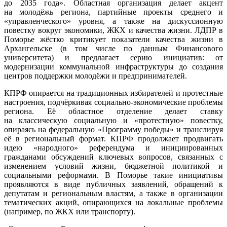
до 2035 года». Областная организация делает акцент
на молодёжь региона, партийные проекты среднего и
«управленческого» уровня, а также на дискуссионную
повестку вокруг экономики, ЖКХ и качества жизни. ЛДПР в
Поморье жёстко критикует показатели качества жизни в
Архангельске (в том числе по данным Финансового
университета) и предлагает серию инициатив: от
модернизации коммунальной инфраструктуры до создания
центров поддержки молодёжи и предпринимателей.
КПРФ опирается на традиционных избирателей и протестные
настроения, подчёркивая социально-экономические проблемы
региона. Её областное отделение делает ставку
на классическую социальную и «протестную» повестку,
опираясь на федеральную «Программу победы» и транслируя
её в региональный формат. КПРФ продолжает продвигать
идею «народного» референдума и инициированных
гражданами обсуждений ключевых вопросов, связанных с
изменением условий жизни, бюджетной политикой и
социальными реформами. В Поморье такие инициативы
проявляются в виде публичных заявлений, обращений к
депутатам и региональным властям, а также в организации
тематических акций, опирающихся на локальные проблемы
(например, по ЖКХ или транспорту).