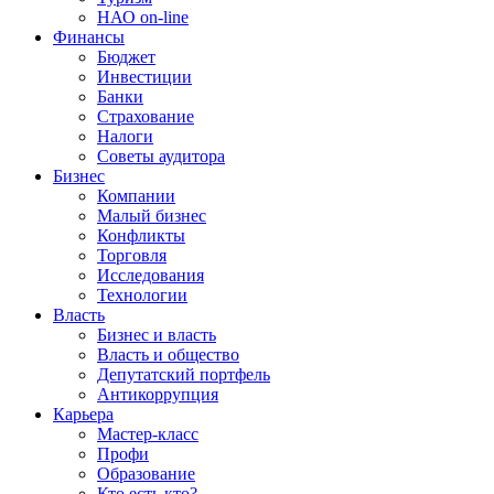
НАО on-line
Финансы
Бюджет
Инвестиции
Банки
Страхование
Налоги
Советы аудитора
Бизнес
Компании
Малый бизнес
Конфликты
Торговля
Исследования
Технологии
Власть
Бизнес и власть
Власть и общество
Депутатский портфель
Антикоррупция
Карьера
Мастер-класс
Профи
Образование
Кто есть кто?