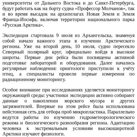
университеты от Дальнего Востока и до Санкт-Петербурга,
будут работать как на борту судна «Профессор Молчанов», так
и во время высадок на архипелагах Новая Земля и Земля
Франца-Иосифа, включая территории национального парка
«Русская Арктика».
Экспедиция стартовала 9 июля из Архангельска, знаменуя
собой начало важного этапа в изучении Арктического
региона. Уже на второй день, 10 июля, судно пересекло
Северный полярный круг, официально войдя в высокие
широты. Первые дни рейса были посвящены активной
подготовке лабораторий и оборудования. Далее начались
регулярные наблюдения: орнитологи приступили к учёту
птиц, а специалисты провели первые измерения по
радиационному мониторингу.
Особое внимание при исследованиях уделяется мониторингу
окружающей среды: участники экспедиции активно собирают
данные о накоплении морского мусора и других
загрязнителей. Впервые на этом рейсе была использована
нейстонная сеть для отбора проб микропластика. Параллельно
ведутся работы по изучению гидрометеорологического
режима и биологического разнообразия региона. Адаптацию
человека к экстремальным условиям высокоширотной
Арктики изучают физиологи.