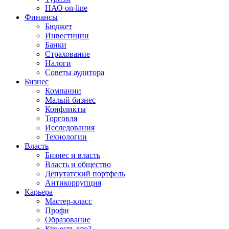
НАО on-line
Финансы
Бюджет
Инвестиции
Банки
Страхование
Налоги
Советы аудитора
Бизнес
Компании
Малый бизнес
Конфликты
Торговля
Исследования
Технологии
Власть
Бизнес и власть
Власть и общество
Депутатский портфель
Антикоррупция
Карьера
Мастер-класс
Профи
Образование
Кто есть кто?