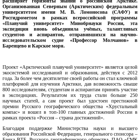
расширяет горизонты знаний о российской Арктике.
Организованная Северным (Арктическим) федеральным
университетом имени М. В. Ломоносова (САФУ) и
Росгидрометом в рамках всероссийской программы
«Плавучий университет» Минобрнауки России, эта
экспедиция вновь объединила учёных, талантливых
студентов и аспирантов, отправившихся на научно-
исследовательском судне «Профессор Молчанов» в
Баренцево и Карское моря.
Проект «Арктический плавучий университет» является целой
экосистемой исследований и образования, действуя с 2012
года. За более чем десятилетие своей работы он стал ключевой
платформой для изучения Арктики, дав возможность свыше
800 исследователям, студентам и аспирантам принять участие
в экспедициях. Результатом их труда стали больше 250
научных статей, а сам проект был удостоен престижной
премии Русского географического общества «Хрустальный
компас» и вошел в топ-100 главных достижений России в
рамках проекта «Россия – страна достижений».
Благодаря поддержке Министерства науки и высшего
образования Российской Федерации, генерального спонсора –
Банка ВТБ, Русского географического общества, ПАО «ГМК