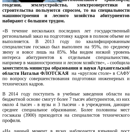
геодезии, землеустройства, электроэнергетики и
строительства пользуются спросом, то на специальности
машиностроения и лесного хозяйства абитуриентов
набирают с большим трудом.
«В течение нескольких последних лет государственный
региональный заказ на подготовку кадров в полном объеме не
выполняется. В 2013 году по квалифицированным
специалистам госзаказ был выполнен на 95%, по среднему
звену и вовсе лишь на 85%. Мы видим низкий уровень
интереса абитуриентов к отдельным специальностям,
например в машиностроении и лесном хозяйстве», - сообщила
заместитель министра образования и науки Архангельской
области Наталья ФЛОТСКАЯ
на «круглом столе» в САФУ
по вопросу совершенствования подготовки инженерных и
технических кадров.
В 2014 году поступить в учебные заведения области на
бюджетной основе смогут более 7 тысяч абитуриентов, из них
около 4 тысяч - в вузы и 3 тысячи - в учреждения, дающие
среднее специальное образование. Более половины мест
госзаказа (3900) приходится на специалистов технического
профиля.
«На данный момент в вузах наблюдается взрывной рост