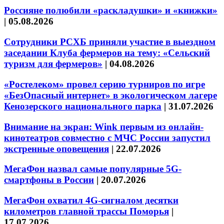
Россияне полюбили «раскладушки» и «книжки»
|
05.08.2026
Сотрудники РСХБ приняли участие в выездном
заседании Клуба фермеров на тему: «Сельский
туризм для фермеров»
|
04.08.2026
«Ростелеком» провел серию турниров по игре
«БезОпасный интернет» в экологическом лагере
Кенозерского национального парка
|
31.07.2026
Внимание на экран: Wink первым из онлайн-
кинотеатров совместно с МЧС России запустил
экстренные оповещения
|
22.07.2026
МегаФон назвал самые популярные 5G-
смартфоны в России
|
20.07.2026
МегаФон охватил 4G-сигналом десятки
километров главной трассы Поморья
|
17.07.2026