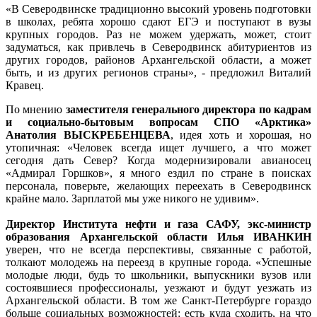
«В Северодвинске традиционно высокий уровень подготовки
в школах, ребята хорошо сдают ЕГЭ и поступают в вузы
крупных городов. Раз не можем удержать, может, стоит
задуматься, как привлечь в Северодвинск абитуриентов из
других городов, районов Архангельской области, а может
быть, и из других регионов страны», - предложил Виталий
Кравец.
По мнению
заместителя генерального директора по кадрам
и социально-бытовым вопросам СПО «Арктика»
Анатолия ВЫСКРЕБЕНЦЕВА
, идея хоть и хорошая, но
утопичная: «Человек всегда ищет лучшего, а что может
сегодня дать Север? Когда модернизировали авианосец
«Адмирал Горшков», я много ездил по стране в поисках
персонала, поверьте, желающих переехать в Северодвинск
крайне мало. Зарплатой мы уже никого не удивим».
Директор Института нефти и газа САФУ, экс-министр
образования Архангельской области Илья ИВАНКИН
уверен, что не всегда перспективы, связанные с работой,
толкают молодежь на переезд в крупные города. «Успешные
молодые люди, будь то школьники, выпускники вузов или
состоявшиеся профессионалы, уезжают и будут уезжать из
Архангельской области. В том же Санкт-Петербурге гораздо
больше социальных возможностей: есть куда сходить, на что