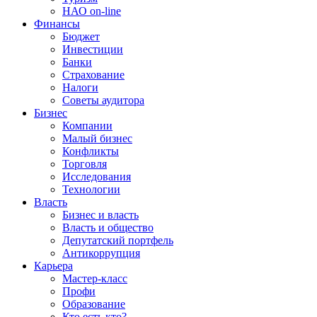
НАО on-line
Финансы
Бюджет
Инвестиции
Банки
Страхование
Налоги
Советы аудитора
Бизнес
Компании
Малый бизнес
Конфликты
Торговля
Исследования
Технологии
Власть
Бизнес и власть
Власть и общество
Депутатский портфель
Антикоррупция
Карьера
Мастер-класс
Профи
Образование
Кто есть кто?