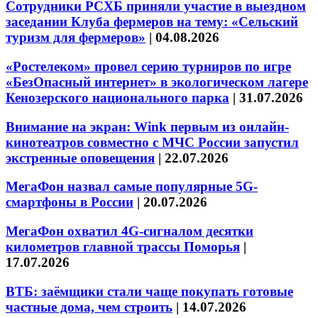
Сотрудники РСХБ приняли участие в выездном
заседании Клуба фермеров на тему: «Сельский
туризм для фермеров»
|
04.08.2026
«Ростелеком» провел серию турниров по игре
«БезОпасный интернет» в экологическом лагере
Кенозерского национального парка
|
31.07.2026
Внимание на экран: Wink первым из онлайн-
кинотеатров совместно с МЧС России запустил
экстренные оповещения
|
22.07.2026
МегаФон назвал самые популярные 5G-
смартфоны в России
|
20.07.2026
МегаФон охватил 4G-сигналом десятки
километров главной трассы Поморья
|
17.07.2026
ВТБ: заёмщики стали чаще покупать готовые
частные дома, чем строить
|
14.07.2026