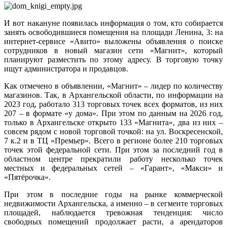
И вот накануне появилась информация о том, кто собирается
занять освободившиеся помещения на площади Ленина, 3: на
интернет-сервисе «Авито» выложены объявления о поиске
сотрудников в новый магазин сети «Магнит», который
планируют разместить по этому адресу. В торговую точку
ищут администратора и продавцов.
Как отмечено в объявлении, «Магнит» – лидер по количеству
магазинов. Так, в Архангельской области, по информации на
2023 год, работало 313 торговых точек всех форматов, из них
207 – в формате «у дома». При этом по данным на 2026 год,
только в Архангельске открыто 133 «Магнита», два из них –
совсем рядом с новой торговой точкой: на ул. Воскресенской,
7 к.2 и в ТЦ «Премьер». Всего в регионе более 210 торговых
точек этой федеральной сети. При этом за последний год в
областном центре прекратили работу несколько точек
местных и федеральных сетей – «Гарант», «Макси» и
«Пятёрочка».
При этом в последние годы на рынке коммерческой
недвижимости Архангельска, а именно – в сегменте торговых
площадей, наблюдается тревожная тенденция: число
свободных помещений продолжает расти, а арендаторов