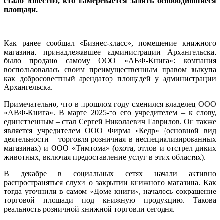
стало известно, кто намеревается занять освободившиеся
площади.
Как ранее сообщал «Бизнес-класс», помещение книжного
магазина, принадлежавшее администрации Архангельска,
было продано самому ООО «АВФ-Книга»: компания
воспользовалась своим преимущественным правом выкупа
как добросовестный арендатор площадей у администрации
Архангельска.
Примечательно, что в прошлом году сменился владелец ООО
«АВФ-Книга». В марте 2025-го его учредителем – к слову,
единственным – стал Сергей Николаевич Гаврилов. Он также
является учредителем ООО Фирма «Кедр» (основной вид
деятельности – торговля розничная в неспециализированных
магазинах) и ООО «Тимтома» (охота, отлов и отстрел диких
животных, включая предоставление услуг в этих областях).
В декабре в социальных сетях начали активно
распространяться слухи о закрытии книжного магазина. Как
тогда уточнили в самом «Доме книги», началось сокращение
торговой площади под книжную продукцию. Такова
реальность розничной книжной торговли сегодня.