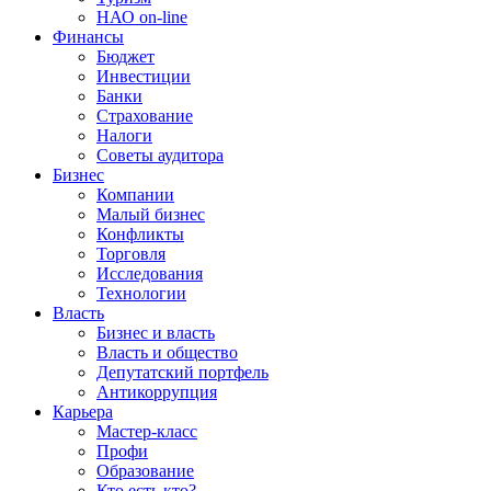
НАО on-line
Финансы
Бюджет
Инвестиции
Банки
Страхование
Налоги
Советы аудитора
Бизнес
Компании
Малый бизнес
Конфликты
Торговля
Исследования
Технологии
Власть
Бизнес и власть
Власть и общество
Депутатский портфель
Антикоррупция
Карьера
Мастер-класс
Профи
Образование
Кто есть кто?