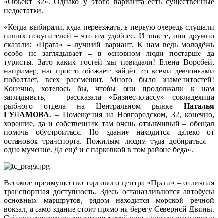
«Объект 32». Однако у этого варианта есть существенные
недостатки.
«Когда выбирали, куда переезжать, в первую очередь слушали
наших покупателей – что им удобнее. И знаете, они дружно
сказали: «Прага» – лучший вариант. К нам ведь молодёжь
особо не заглядывает – в основном люди постарше да
туристы. Зато каких гостей мы повидали! Елена Воробей,
например, нас просто обожает: зайдёт, со всеми девчонками
поболтает, всех рассмешит. Много было знаменитостей!
Конечно, хотелось бы, чтобы они продолжали к нам
заглядывать, – рассказала «Бизнес-классу» совладелица
рыбного отдела на Центральном рынке
Наталья
ГУЛАМОВА
. – Помещения на Новгородском, 32, конечно,
хорошие, да и собственник там очень отзывчивый – обещал
помочь обустроиться. Но здание находится далеко от
остановок транспорта. Пожилым людям туда добираться –
одно мучение. Да ещё и с парковкой в том районе беда».
Весомое преимущество торгового центра «Прага» – отличная
транспортная доступность. Здесь останавливаются автобусы
основных маршрутов, рядом находится морской речной
вокзал, а само здание стоит прямо на берегу Северной Двины.
Сейчас пешеходное движение в этой части города ограничено