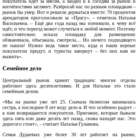
покупатель идёт за мясом, а заодно и к соседям за рыбой и
копчёностями заглянет. Разбросай нас по разным площадкам –
рынок бы умер. Вот и решили держаться вместе: 70 процентов
арендаторов проголосовали за «Прагу», – отметила Наталья
Васильевна. – Ещё два года назад мы понимали, к чему всё
идёт, и что переезд может случиться в любой момент. Поэтому
самостоятельно искала площадку для размещения:
обзванивала, объезжала, смотрела… Но ничего подходящего
не нашла! Нужно ведь такое место, куда и наши верные
покупатели придут, и туристы завернут – без них нам не
выжить».
Семейное дело
Центральный рынок хранит традиции: многие отделы
работают здесь десятилетиями. И для Натальи это стало
семейным делом.
«Мы на рынке уже лет 25. Сначала бизнесом занималась
сестра, а последние 8 лет веду дело я. И что особенно радует –
к нам возвращаются покупатели. Приезжие, которые бывали
здесь пять или даже десять лет назад, снова находят нас. Это
дорогого стоит», – считает Наталья Гуламова.
Семья Дудаевых уже более 30 лет работает на рынке,