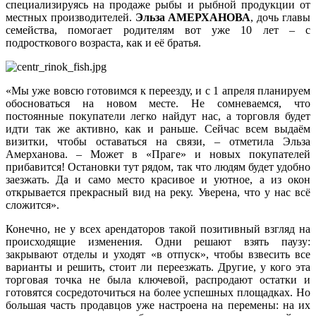
специализируясь на продаже рыбы и рыбной продукции от
местных производителей.
Э
льза АМЕРХАНОВА
, дочь главы
семейства, помогает родителям вот уже 10 лет – с
подросткового возраста, как и её братья.
«Мы уже вовсю готовимся к переезду, и с 1 апреля планируем
обосноваться на новом месте. Не сомневаемся, что
постоянные покупатели легко найдут нас, а торговля будет
идти так же активно, как и раньше. Сейчас всем выдаём
визитки, чтобы оставаться на связи, – отметила Эльза
Амерханова. – Может в «Праге» и новых покупателей
прибавится! Остановки тут рядом, так что людям будет удобно
заезжать. Да и само место красивое и уютное, а из окон
открывается прекрасный вид на реку. Уверена, что у нас всё
сложится».
Конечно, не у всех арендаторов такой позитивный взгляд на
происходящие изменения. Одни решают взять паузу:
закрывают отделы и уходят «в отпуск», чтобы взвесить все
варианты и решить, стоит ли переезжать. Другие, у кого эта
торговая точка не была ключевой, распродают остатки и
готовятся сосредоточиться на более успешных площадках. Но
большая часть продавцов уже настроена на перемены: на их