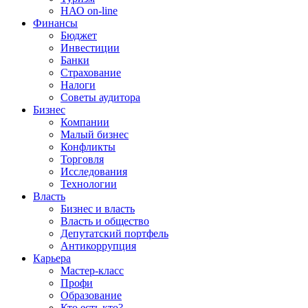
НАО on-line
Финансы
Бюджет
Инвестиции
Банки
Страхование
Налоги
Советы аудитора
Бизнес
Компании
Малый бизнес
Конфликты
Торговля
Исследования
Технологии
Власть
Бизнес и власть
Власть и общество
Депутатский портфель
Антикоррупция
Карьера
Мастер-класс
Профи
Образование
Кто есть кто?