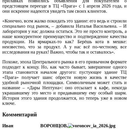
прилавках появились объявления для покупателей о
предстоящем переезде в ТЦ «Прага» с 1 апреля 2026 года, и
они искренне надеются увидеть там своих клиентов.
«Конечно, всем жалко покидать это здание: его ведь и строили
специально под рынок, – добавила Наталья Васильевна. – И
лаборатория у нас должна остаться. Это не просто контроль, а
наше конкурентное преимущество и подтверждение качества
продукции. На ярмарках‑то как? Берёшь кота в мешке:
неизвестно, что за продукт. А у нас всё по-честному, все
исследования на руках! Важно, чтобы так и оставалось».
Похоже, эпоха Центрального рынка в его привычном формате
подходит к концу. Но, как часто бывает, завершение одного
этапа становится началом другого: пустующее здание ТЦ
«Прага» получает шанс обрести новую жизнь в качестве
удобной рыночной площадки. Символичным может стать и
название – «Дары Нептуна»: оно отсылает к кафе, некогда
украшавшему это место и придававшему ему особый шарм.
История этого здания продолжается, но теперь уже в новом
ключе.
Комментарий
Иван ВОРОНЦОВ,